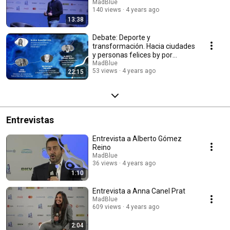
MadBlue
140 views
4 years ago
13:38
Debate: Deporte y
transformación. Hacia ciudades
y personas felices by por
Nationale-Nederlanden
MadBlue
53 views
4 years ago
22:15
Entrevistas
Entrevista a Alberto Gómez
Reino
MadBlue
36 views
4 years ago
1:10
Entrevista a Anna Canel Prat
MadBlue
609 views
4 years ago
2:04