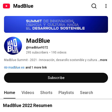
MadBlue
MadBlue
@madblue9372
295 subscribers
•
195 videos
MadBlue Summit - 2021 - Innovación, desarollo sostenible y cultura 
...more
madblue.es
and 1 more link
Subscribe
Home
Videos
Shorts
Playlists
Search
MadBlue 2022 Resumen