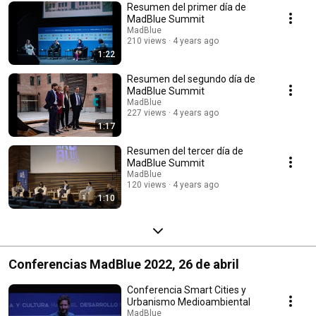
Resumen del primer día de
MadBlue Summit
MadBlue
210 views
4 years ago
1:22
Resumen del segundo día de
MadBlue Summit
MadBlue
227 views
4 years ago
1:17
Resumen del tercer día de
MadBlue Summit
MadBlue
120 views
4 years ago
1:10
Conferencias MadBlue 2022, 26 de abril
Conferencia Smart Cities y
Urbanismo Medioambiental
MadBlue