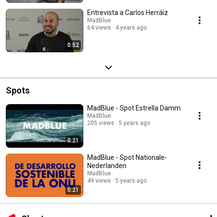
Entrevista a Carlos Herráiz
MadBlue
64 views
4 years ago
0:52
Spots
MadBlue - Spot Estrella Damm
MadBlue
205 views
5 years ago
0:21
MadBlue - Spot Nationale-
Nederlanden
MadBlue
49 views
5 years ago
0:21