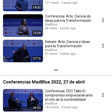
121 views
4 years ago
18:32
Conferencia: Arte, Ciencia de
ideas para la Transformación
MadBlue
38 views
4 years ago
13:59
Debate: Arte, Ciencia e Ideas
para la Transformación
MadBlue
91 views
4 years ago
37:15
Conferencias MadBlue 2022, 27 de abril
Conferencia: CEO Talks El
compromiso empresarial ante
el reto de la sostenibilidad
MadBlue
184 views
4 years ago
36:52