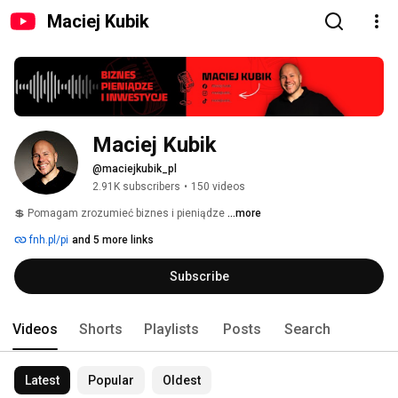
Maciej Kubik
Maciej Kubik
@maciejkubik_pl
2.91K subscribers
•
150 videos
💲 Pomagam zrozumieć biznes i pieniądze 
...more
fnh.pl/pi
and 5 more links
Subscribe
Videos
Shorts
Playlists
Posts
Search
Latest
Popular
Oldest