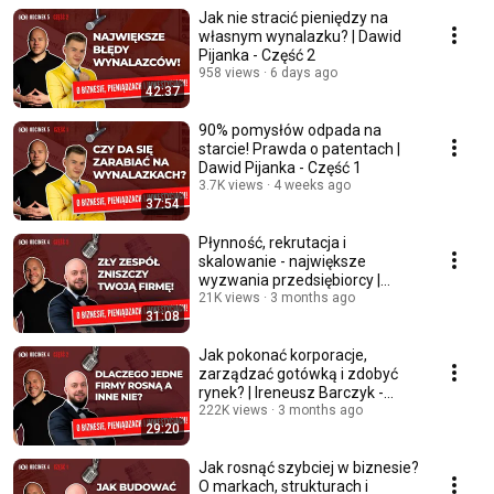
Jak nie stracić pieniędzy na
własnym wynalazku? | Dawid
Pijanka - Część 2
958 views
6 days ago
42:37
90% pomysłów odpada na
starcie! Prawda o patentach |
Dawid Pijanka - Część 1
3.7K views
4 weeks ago
37:54
Płynność, rekrutacja i
skalowanie - największe
wyzwania przedsiębiorcy |
Ireneusz Barczyk - Część 3
21K views
3 months ago
31:08
Jak pokonać korporacje,
zarządzać gotówką i zdobyć
rynek? | Ireneusz Barczyk -
Część 2
222K views
3 months ago
29:20
Jak rosnąć szybciej w biznesie?
O markach, strukturach i