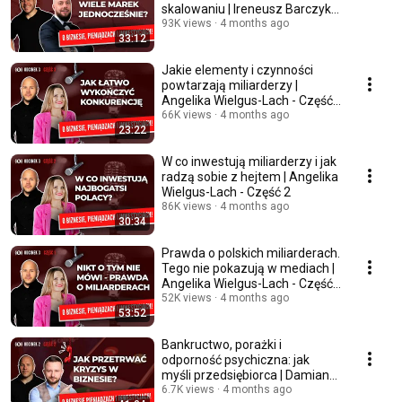
skalowaniu | Ireneusz Barczyk -
Część 1
93K views
4 months ago
33:12
Jakie elementy i czynności
powtarzają miliarderzy |
Angelika Wielgus-Lach - Część
3
66K views
4 months ago
23:22
W co inwestują miliarderzy i jak
radzą sobie z hejtem | Angelika
Wielgus-Lach - Część 2
86K views
4 months ago
30:34
Prawda o polskich miliarderach.
Tego nie pokazują w mediach |
Angelika Wielgus-Lach - Część
1
52K views
4 months ago
53:52
Bankructwo, porażki i
odporność psychiczna: jak
myśli przedsiębiorca | Damian
Rogala - Część 3
6.7K views
4 months ago