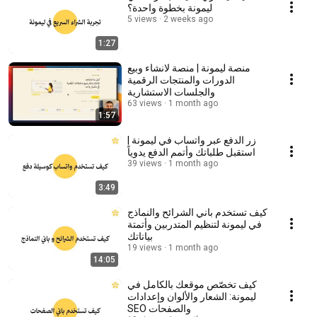
ليمونة بخطوة واحدة؟
5 views
2 weeks ago
1:27
منصة ليمونة | منصة لانشاء وبيع
الدورات والمنتجات الرقمية
والجلسات الاستشارية
63 views
1 month ago
1:57
زر الدفع عبر واتساب في ليمونة |
استقبل طلباتك وأتمم الدفع يدوياً
39 views
1 month ago
3:49
كيف تستخدم باني الشرائح والنماذج
في ليمونة لتنظيم المتدربين وأتمتة
بياناتك
19 views
1 month ago
14:05
كيف تخصّص موقعك بالكامل في
ليمونة: الشعار والألوان وإعدادات
SEO والصفحات