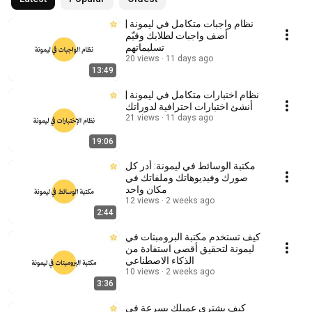
نظام واجبات متكامل في ليمونة |
أضف واجبات لطلابك وقيّم
تسليماتهم
20 views
11 days ago
13:49
نظام اختبارات متكامل في ليمونة |
أنشئ اختبارات احترافية لدوراتك
21 views
11 days ago
19:06
مكتبة الوسائط في ليمونة: أدر كل
صورك وفيديوهاتك وملفاتك في
مكان واحد
12 views
2 weeks ago
2:44
كيف تستخدم مكتبة البرومبتات في
ليمونة لتحقيق أقصى استفادة من
الذكاء الاصطناعي
10 views
2 weeks ago
3:36
كيف يشتري عميلك بسرعة في