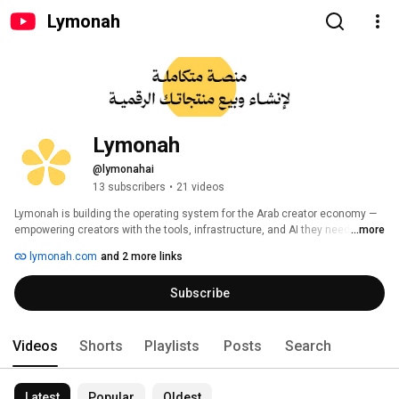
Lymonah
Lymonah
@lymonahai
13 subscribers
•
21 videos
Lymonah is building the operating system for the Arab creator economy — 
empowering creators with the tools, infrastructure, and AI they need to 
...more
grow, manage, and monetize their digital businesses. 
lymonah.com
and 2 more links
Subscribe
Videos
Shorts
Playlists
Posts
Search
Latest
Popular
Oldest