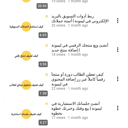
19 views
1 month ago
20:50
ربط أدوات التسويق بالبريد
الإلكتروني في ليمونة | أتمتة حملاتك
25 views
1 month ago
6:03
أنشئ وبِع منتجك الرقمي في ليمونة
| إضافة منتج جديد
18 views
1 month ago
3:50
كيف تعطي الطالب دورة أو منتجاً
رقمياً كاملاً عبر زر إضافة المحتوى
في ليمونة
22 views
1 month ago
1:30
أنشئ جلساتك الاستشارية في
ليمونة | بيع وقتك وخبرتك خطوة
بخطوة
17 views
1 month ago
3:27