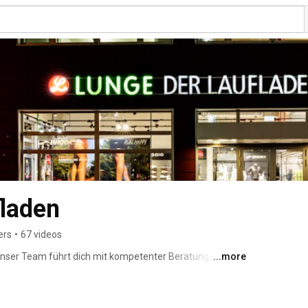
fladen
ers
•
67 videos
 unser Team führt dich mit kompetenter Beratung und 
...more
kten Laufschuh. Unsere 3 Filialen in Hamburg und in 1 x 
! 