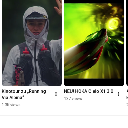
Kinotour zu „Running 
NEU! HOKA Cielo X1 3.0
Via Alpina“
137 views
1.3K views