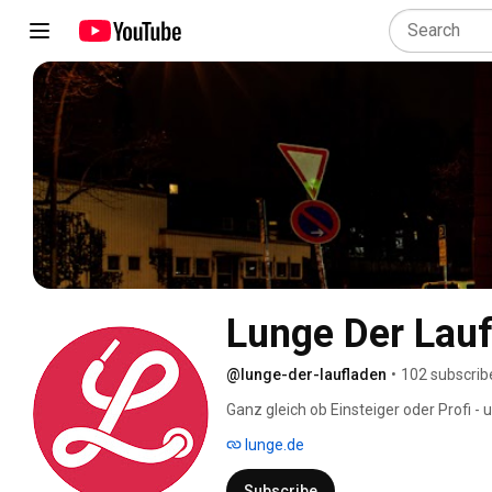
Lunge Der Lau
@lunge-der-laufladen
•
102 subscrib
Ganz gleich ob Einsteiger oder Profi -
langjähriger Erfahrung zu deinem perfe
lunge.de
in Berlin freuen sich auf deinen Besuch
Subscribe