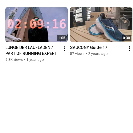
word.
1:05
0:30
LUNGE DER LAUFLADEN / 
SAUCONY Guide 17
PART OF RUNNING EXPERT
57 views
•
2 years ago
9.8K views
•
1 year ago