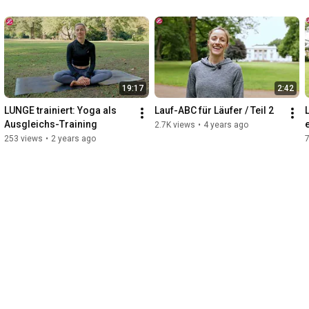
19:17
2:42
LUNGE trainiert: Yoga als 
Lauf-ABC für Läufer / Teil 2
Ausgleichs-Training
2.7K views
•
4 years ago
253 views
•
2 years ago
7