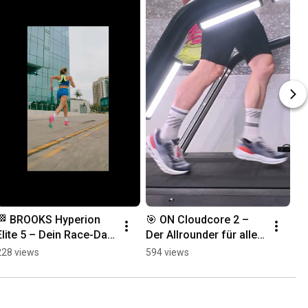
🏁 BROOKS Hyperion 
🎯 ON Cloudcore 2 – 
Elite 5 – Dein Race-Day 
Der Allrounder für alle, 
Weapon! 🥇

die mehr wollen!
228 views
594 views
Mit nur 196 g, 
ultraleichter PEBA-
Dämpfung und