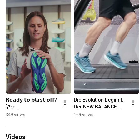
𝗥𝗲𝗮𝗱𝘆 𝘁𝗼 𝗯𝗹𝗮𝘀𝘁 𝗼𝗳𝗳? 
Die Evolution beginnt. 
🚀✨

Der NEW BALANCE 
1080 v15 ist da. 🏃
349 views
169 views
The new ASICS 
Superblast 3 is here 
and it redefines the 
Videos