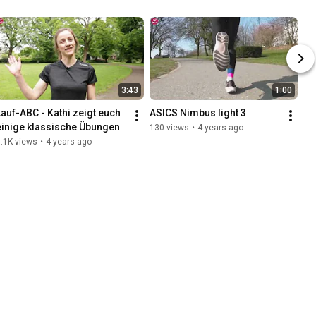
3:43
1:00
Lauf-ABC - Kathi zeigt euch 
ASICS Nimbus light 3
einige klassische Übungen
130 views
•
4 years ago
.1K views
•
4 years ago