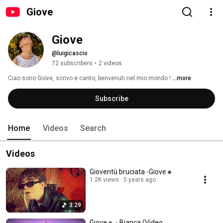
Giove
Giove 
@luigicascio
72 subscribers
•
2 videos
Ciao sono Giove, scrivo e canto, benvenuti nel mio mondo ! 
...more
Subscribe
Home
Videos
Search
Videos
Gioventù bruciata -Giove🔸
1.2K views
5 years ago
3:29
Giove🔸 - Bianca (Video