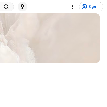
Sign in