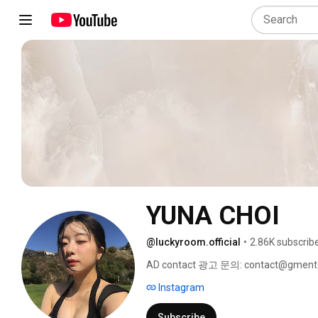
YUNA CHOI
@luckyroom.official
•
2.86K subscrib
AD contact 광고 문의: contact@gmente
Instagram
Subscribe