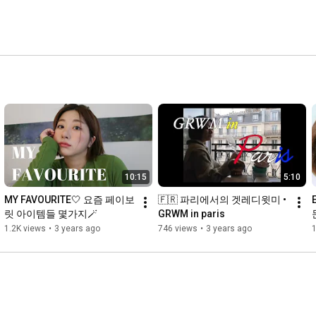
10:15
5:10
MY FAVOURITE🤍 요즘 페이보
🇫🇷 파리에서의 겟레디윗미 • 
릿 아이템들 몇가지🪄
GRWM in paris
1.2K views
•
3 years ago
746 views
•
3 years ago