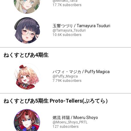
@Mihako_Tarta
17.7K subscribers
玉響つづり / Tamayura Tsuduri
@Tamayura_Tsuduri
10.6K subscribers
ねくすとぴあ4期生
パフィ・マジカ / Puffy Magica
@Puffy_Magica
7.79K subscribers
ねくすとぴあ5期生 Proto-Tellers(ぷろてら）
燃流 祥陽 / Moeru Shoyo
@Moeru_Shoyo_PRTL
127 subscribers