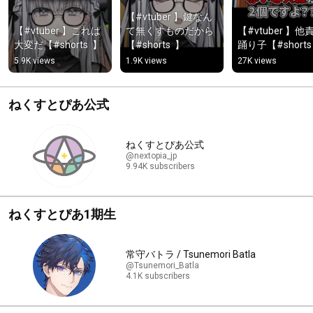
【#vtuber 】鍵なん
【#vtuber 】これは
て無くすものだから
【#vtuber 】他
大変だ【#shorts  】
【#shorts  】
踊り子【#shorts 
5.9K views
1.9K views
27K views
ねくすとぴあ公式
ねくすとぴあ公式
@nextopia_jp
9.94K subscribers
ねくすとぴあ1期生
常守バトラ / Tsunemori Batla
@Tsunemori_Batla
4.1K subscribers