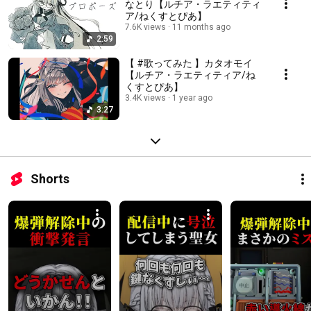
なとり【ルチア・ラエティティ
ア/ねくすとぴあ】
7.6K views
11 months ago
2:59
【 #歌ってみた 】カタオモイ
【ルチア・ラエティティア/ね
くすとぴあ】
3.4K views
1 year ago
3:27
Shorts