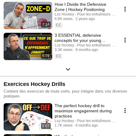
How I Divide the Defensive
Zone | Hockey Positioning
Loz Hockey - Pour les entraîneurs au hockey min
6.8K views
2 years ago
7:14
CC
3 ESSENTIAL defensive
concepts for your young
defenders
Loz Hockey - Pour les entraîneurs au hockey min
3.3K views
8 months ago
6:59
CC
Exercices Hockey Drills
Contient des exercices de toute sorte, pour intégrer dans vos diverses
pratiques.
The perfect hockey drill to
maximize engagement during
practices
Loz Hockey - Pour les entraîneurs au hockey min
1.7K views
6 months ago
5:07