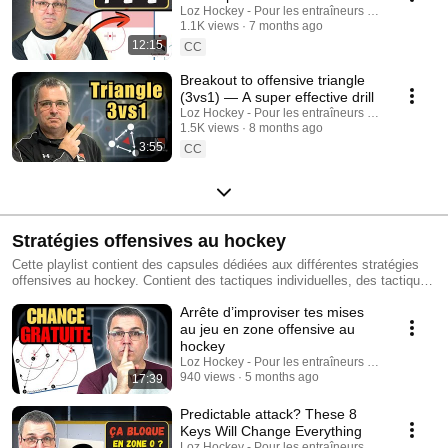
Loz Hockey - Pour les entraîneurs au hockey min
1.1K views
7 months ago
12:15
CC
Breakout to offensive triangle
(3vs1) — A super effective drill
Loz Hockey - Pour les entraîneurs au hockey min
1.5K views
8 months ago
3:55
CC
Stratégies offensives au hockey
Cette playlist contient des capsules dédiées aux différentes stratégies
offensives au hockey. Contient des tactiques individuelles, des tactiques
collections, et des systèmes et stratégies au hockey. (cette playlist est
Arrête d’improviser tes mises
à propos de: steve lauzon, loz hockey, hockey, hockey mineur, hockey
québec, hockey canada, hockey france, stratégies offensives au hockey,
au jeu en zone offensive au
systèmes de jeu offensif au hockey, systèmes de jeu au hockey,
hockey
tactique individuelle offensive au hockey, tactique collective offensive au
Loz Hockey - Pour les entraîneurs au hockey min
hockey)
940 views
5 months ago
17:39
Predictable attack? These 8
Keys Will Change Everything
Loz Hockey - Pour les entraîneurs au hockey min