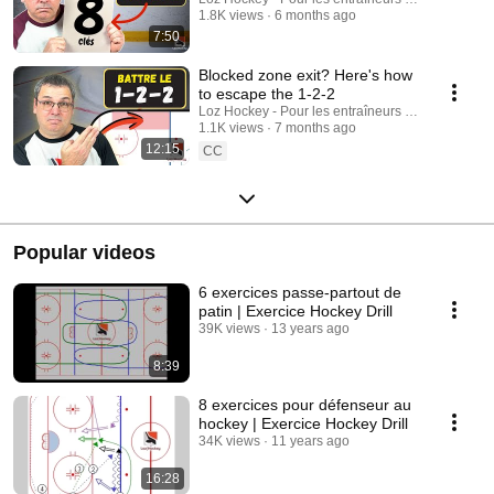
1.8K views
6 months ago
7:50
Blocked zone exit? Here's how
to escape the 1-2-2
Loz Hockey - Pour les entraîneurs au hockey min
1.1K views
7 months ago
12:15
CC
Popular videos
6 exercices passe-partout de
patin | Exercice Hockey Drill
39K views
13 years ago
8:39
8 exercices pour défenseur au
hockey | Exercice Hockey Drill
34K views
11 years ago
16:28