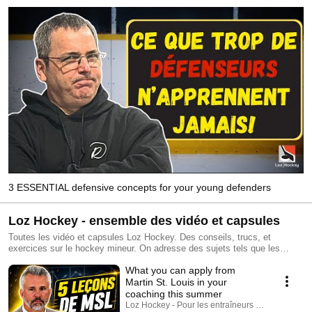
3 ESSENTIAL defensive concepts for your young defenders
Loz Hockey - ensemble des vidéo et capsules
Toutes les vidéo et capsules Loz Hockey. Des conseils, trucs, et
exercices sur le hockey mineur. On adresse des sujets tels que les
différentes habiletés, tactiques et stratégies, de la gestion des joueurs,
What you can apply from
et du leadership, pour nommer que ceux là.
Martin St. Louis in your
coaching this summer
Loz Hockey - Pour les entraîneurs au hockey min