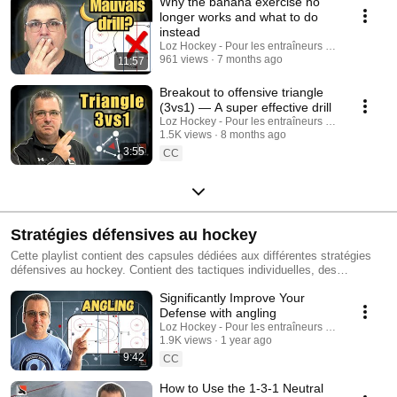
Why the banana exercise no
longer works and what to do
instead
Loz Hockey - Pour les entraîneurs au hockey min
961 views
7 months ago
11:57
Breakout to offensive triangle
(3vs1) — A super effective drill
Loz Hockey - Pour les entraîneurs au hockey min
1.5K views
8 months ago
3:55
CC
Stratégies défensives au hockey
Cette playlist contient des capsules dédiées aux différentes stratégies
défensives au hockey. Contient des tactiques individuelles, des
tactiques collections, et des systèmes et stratégies au hockey. (cette
Significantly Improve Your
playlist est à propos de: steve lauzon, loz hockey, hockey, hockey
mineur, hockey québec, hockey canada, hockey france, stratégies
Defense with angling
défensives au hockey, systèmes de jeu défensif au hockey, systèmes
Loz Hockey - Pour les entraîneurs au hockey min
de jeu au hockey, tactique individuelle défensive au hockey, tactique
1.9K views
1 year ago
collective défensive au hockey, positionnement au hockey, defensive
9:42
CC
zone coverage)
How to Use the 1-3-1 Neutral