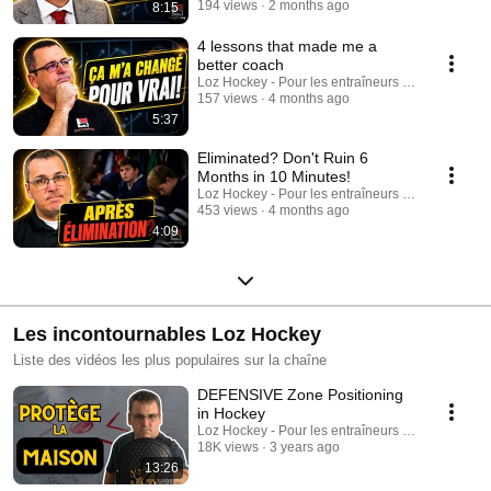
194 views
2 months ago
8:15
4 lessons that made me a
better coach
Loz Hockey - Pour les entraîneurs au hockey min
157 views
4 months ago
5:37
Eliminated? Don't Ruin 6
Months in 10 Minutes!
Loz Hockey - Pour les entraîneurs au hockey min
453 views
4 months ago
4:09
Les incontournables Loz Hockey
Liste des vidéos les plus populaires sur la chaîne
DEFENSIVE Zone Positioning
in Hockey
Loz Hockey - Pour les entraîneurs au hockey min
18K views
3 years ago
13:26