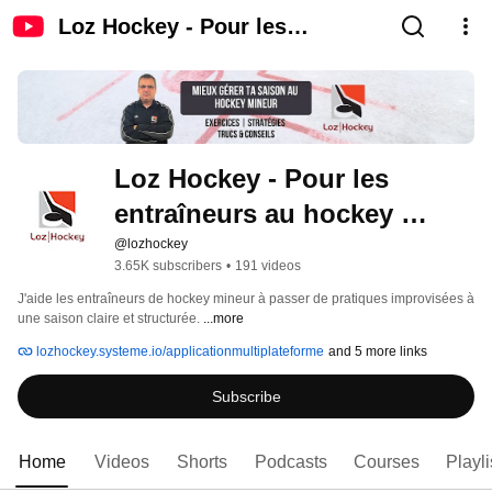
Loz Hockey - Pour les
entraîneurs au hockey mineur
Loz Hockey - Pour les 
entraîneurs au hockey 
mineur
@lozhockey
3.65K subscribers
•
191 videos
J'aide les entraîneurs de hockey mineur à passer de pratiques improvisées à 
une saison claire et structurée. 
...more
lozhockey.systeme.io/applicationmultiplateforme
and 5 more links
Subscribe
Home
Videos
Shorts
Podcasts
Courses
Playli