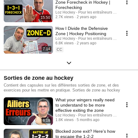
Zone Forecheck in Hockey |
Forechecking
Loz Hockey - Pour les entraîneurs au hockey min
2.7K views
2 years ago
15:50
How I Divide the Defensive
Zone | Hockey Positioning
Loz Hockey - Pour les entraîneurs au hockey min
6.8K views
2 years ago
7:14
CC
Sorties de zone au hockey
Contient des capsules sur les différentes sorties de zone, et des
exercices pour les mettre en pratique. Sorties de zone au hockey
What your wingers really need
to understand to be more
effective exiting the zone
Loz Hockey - Pour les entraîneurs au hockey min
1.8K views
5 months ago
6:18
Blocked zone exit? Here's how
to escape the 1-2-2