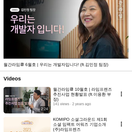
월간라임📆 6월호 | 우리는 개발자입니다! (ft.김민정 팀장)
Videos
월간라임📆 10월호 | 라임프렌즈
추진사업 현황발표 (ft.이용환 부
장)
141 views
2 years ago
2:24
KOMIPO 소셜그라운드 제1회
소셜 임팩트 어워즈 기업소개
(주)라임프렌즈