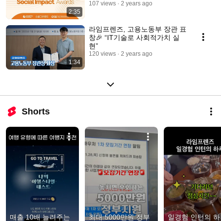
107 views
2 years ago
2:35
라임프렌즈, 고용노동부 장관 표
창🎉 “IT기술로 사회적가치 실
현”
120 views
2 years ago
1:34
Shorts
매출 10배 늘려주는 
최대 5000만원 정부
일경험 인턴의 하