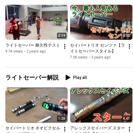
0:19
4:35
ライトセーバー 耐久性テスト
セイバートリオ センツァ【ラ
イトセーバースタイル】
9.7K views
•
2 years ago
7.5K views
•
3 years ago
ライトセーバー解説
Play all
1:26
4:41
セイバートリオ ネオピクセル 
アレックスセイバーズ スター