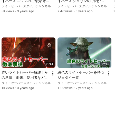
イバーズ ユワンのご紹介 オ
イバーズ ジャリンのご紹介　
ビ=ワン・ケノービのライト
マンダロリアンのライトセー
ライトセーバースタイルチャンネル ABY
ライトセーバースタイルチャンネル ABY
セーバーレプリカ【ライトセ
バーレプリカ【ライトセーバ
5K views
•
3 years ago
2.4K views
•
3 years ago
3
ーバースタイル】
ースタイル】
21:44
12:18
赤いライトセーバー解説！そ
緑色のライトセーバーを持つ
の意味、由来、使用者など
ジェダイ一覧
【ライトセーバースタイル】
ライトセーバースタイルチャンネル ABY
ライトセーバースタイルチャンネル ABY
1K views
•
3 years ago
1.1K views
•
2 years ago