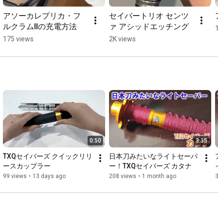
アソーカレプリカ・フ
セイバートリオ センツ
ルクラムIIの充電方法
ァ アシッドエッチング
175 views
2K views
0:50
3:35
TXQセイバーズ クイックリリ
日本刀みたいなライトセーバ
ースカップラー
ー！TXQセイバーズ カタナ
99 views
•
13 days ago
208 views
•
1 month ago