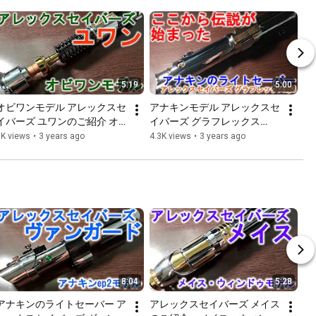
5:19
5:00
オビワンモデル アレックスセ
アナキンモデル アレックスセ
イバーズ ユワンのご紹介 オ
イバーズ グラフレックス
ビ=ワン・ケノービのライト
ep3【ライトセーバースタイ
5K views
•
3 years ago
4.3K views
•
3 years ago
セーバーレプリカ【ライトセ
ル】
ーバースタイル】
8:04
5:28
アナキンのライトセーバー ア
アレックスセイバーズ メイス