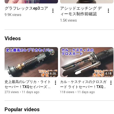
グラフレックスep3コア
アシッドエッチング デ
ィーモス制作前確認
9.9K views
1.5K views
Videos
6:26
4:18
史上最高のレプリカ・ライト
カル・ケスティスのクロスガ
セーバー！TXQセイバーズ オ
ード ライトセーバー！TXQセ
ビワン
イバーズ カルクロス
273 views
•
11 days ago
118 views
•
11 days ago
Popular videos