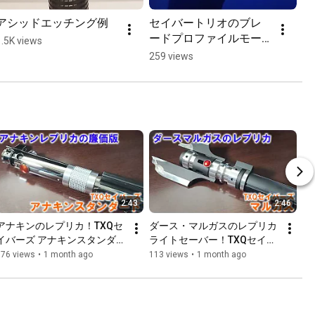
アシッドエッチング例
セイバートリオのブレ
ードプロファイルモー
1.5K views
ド
259 views
2:43
2:46
アナキンのレプリカ！TXQセ
ダース・マルガスのレプリカ
イバーズ アナキンスタンダー
ライトセーバー！TXQセイバ
ド
ーズ マルガス
376 views
•
1 month ago
113 views
•
1 month ago