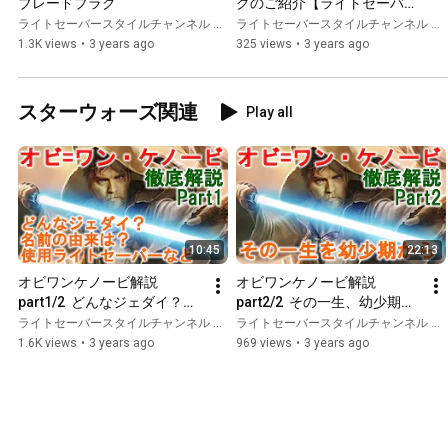
ブレードプラグ
クのご紹介【ライトセーバー
スタイル】
ライトセーバースタイルチャンネル ABY
ライトセーバースタイルチャンネル ABY
1.3K views
•
3 years ago
325 views
•
3 years ago
スターウォーズ関連
Play all
10:45
22:13
オビワンケノービ解説
オビワンケノービ解説
part1/2  どんなジェダイ？名
part2/2  その一生、幼少期か
前の由来は？使用ライトセー
ら【ライトセーバースタイ
ライトセーバースタイルチャンネル ABY
ライトセーバースタイルチャンネル ABY
バーなど【ライトセーバース
ル】
1.6K views
•
3 years ago
969 views
•
3 years ago
タイル】