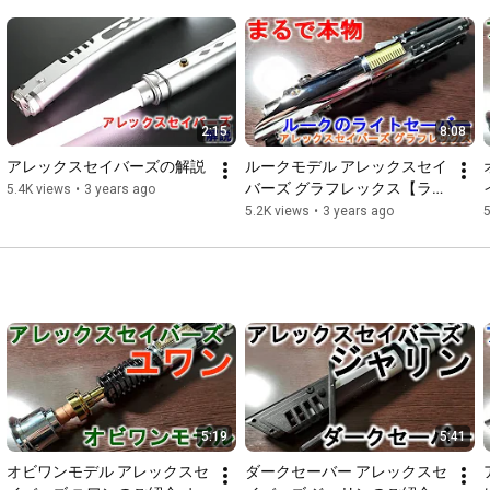
2:15
8:08
アレックスセイバーズの解説
ルークモデル アレックスセイ
バーズ グラフレックス【ライ
5.4K views
•
3 years ago
トセーバースタイル】
5.2K views
•
3 years ago
5:19
5:41
オビワンモデル アレックスセ
ダークセーバー アレックスセ