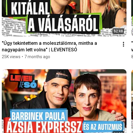
52:48
"Úgy tekintettem a molesztálómra, mintha a 
nagyapám lett volna" | LEVENTESÓ
25K views
•
7 months ago