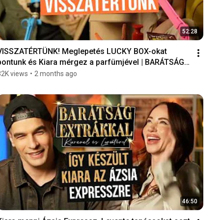
52:28
VISSZATÉRTÜNK! Meglepetés LUCKY BOX-okat 
bontunk és Kiara mérgez a parfümjével | BARÁTSÁG 
EXTRÁKKAL
32K views
•
2 months ago
46:50