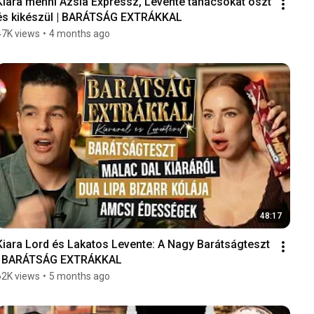
Kiara menni Ázsia Expressz, Levente tanácsokat oszt 
és kikészül | BARÁTSÁG EXTRÁKKAL
47K views
•
4 months ago
48:17
Kiara Lord és Lakatos Levente: A Nagy Barátságteszt 
| BARÁTSÁG EXTRÁKKAL
62K views
•
5 months ago