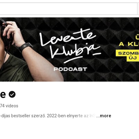
te
74 videos
íjas bestseller szerző. 2022-ben elnyerte az InStyle 
...more
ásért díját. Kétszer nyert a JOY Social Media Awardon. 
 legsármosabb férfinak választották. 