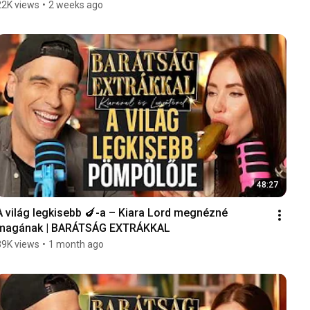
22K views
•
2 weeks ago
48:27
A világ legkisebb 🍆-a – Kiara Lord megnézné 
magának | BARÁTSÁG EXTRÁKKAL
39K views
•
1 month ago