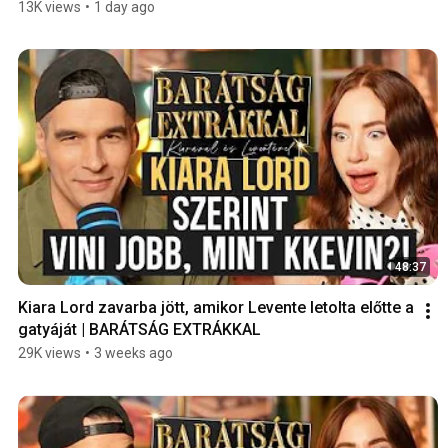
13K views
•
1 day ago
48:37
Kiara Lord zavarba jött, amikor Levente letolta előtte a 
gatyáját | BARÁTSÁG EXTRÁKKAL
29K views
•
3 weeks ago