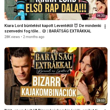
36:33
Kiara Lord büntetést kapott Leventétől 😈 De mindenki 
szenvedni fog tőle... 😅 | BARÁTSÁG EXTRÁKKAL
28K views
•
2 months ago
29:53