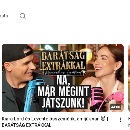
osts
44:00
Kiara Lord és Levente összemérik, amijük van 😈 | 
BARÁTSÁG EXTRÁKKAL