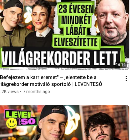
16:12
"Befejezem a karrieremet" – jelentette be a 
világrekorder motiváló sportoló | LEVENTESÓ
2.2K views
•
7 months ago