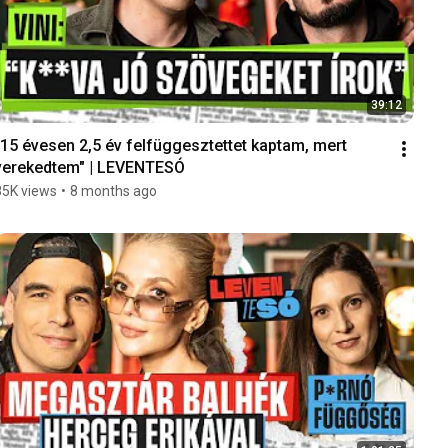
39:12
"15 évesen 2,5 év felfüggesztettet kaptam, mert 
verekedtem" | LEVENTESÓ
85K views
•
8 months ago