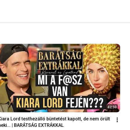
42:50
Kiara Lord testhezálló büntetést kapott, de nem örült 
neki... | BARÁTSÁG EXTRÁKKAL