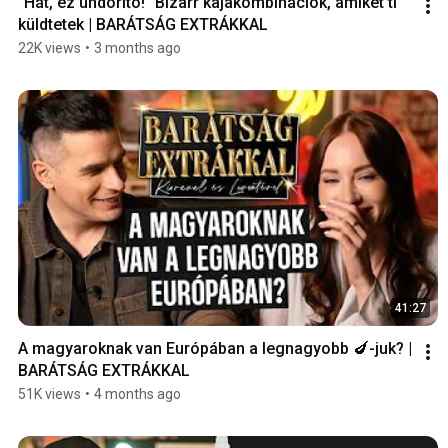
"Hát, ez undorító!" Bizarr kajakombinációk, amiket ti 
küldtetek | BARÁTSÁG EXTRÁKKAL
22K views
•
3 months ago
41:27
A magyaroknak van Európában a legnagyobb 🍆-juk? | 
BARÁTSÁG EXTRÁKKAL
51K views
•
4 months ago