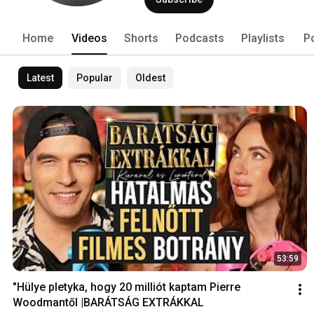
Home
Videos
Shorts
Podcasts
Playlists
P
Latest
Popular
Oldest
53:59
"Hülye pletyka, hogy 20 milliót kaptam Pierre 
Woodmantől |BARÁTSÁG EXTRÁKKAL