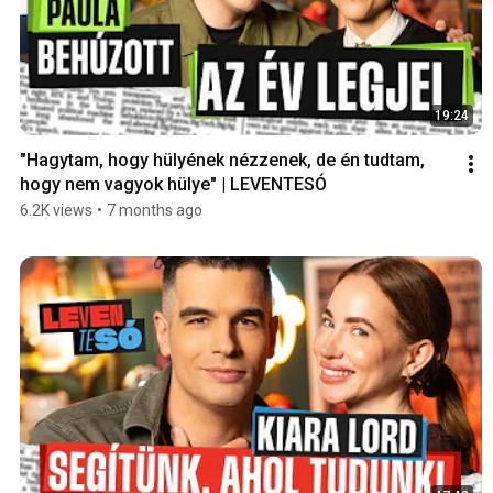
19:24
"Hagytam, hogy hülyének nézzenek, de én tudtam, 
hogy nem vagyok hülye" | LEVENTESÓ
6.2K views
•
7 months ago