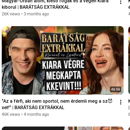
Magyar-Orbán álom, kieső fogak és a végén Kiara 
kiborul | BARÁTSÁG EXTRÁKKAL
26K views
•
3 months ago
46:56
"Az a férfi, aki nem sportol, nem érdemli meg a sz😈
xet!" | BARÁTSÁG EXTRÁKKAL
46K views
•
4 months ago