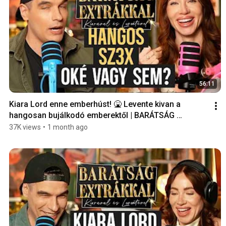
56:11
Kiara Lord enne emberhúst! 🤮 Levente kivan a 
hangosan bujálkodó emberektől | BARÁTSÁG 
EXTRÁKKAL
37K views
•
1 month ago