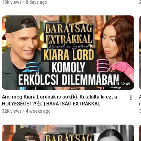
18K views
•
8 days ago
1:02:49
Ami még Kiara Lordnak is sok(k): Ki találta ki ezt a 
HÜLYESÉGET?! 🤯 | BARÁTSÁG EXTRÁKKAL
32K views
•
4 weeks ago