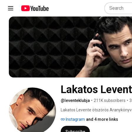
Lakatos Leven
@leventeklubja
•
211K subscribers
•
3
Lakatos Levente ötszörös Aranykönyv-d
magazin Képes vagyok tenni az elfogad
Instagram
and 4 more links
2015-ben a Glamour magazin olvasói a
Subscribe