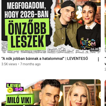
14:36
"A nők jobban bánnak a hatalommal" | LEVENTESÓ
3.5K views
•
7 months ago