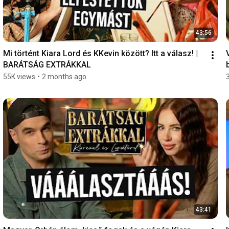
43:56
Mi történt Kiara Lord és KKevin között? Itt a válasz! | 
BARÁTSÁG EXTRÁKKAL
55K views
•
2 months ago
43:41