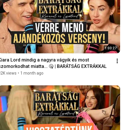
1:03:27
Kiara Lord mindig a nagyra vágyik és most 
szomorkodhat miatta... 🤐 | BARÁTSÁG EXTRÁKKAL
32K views
•
1 month ago