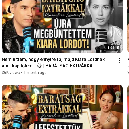
1:03:15
Nem hittem, hogy ennyire fáj majd Kiara Lordnak, 
amit kap tőlem... 😈 | BARÁTSÁG EXTRÁKKAL
36K views
•
1 month ago