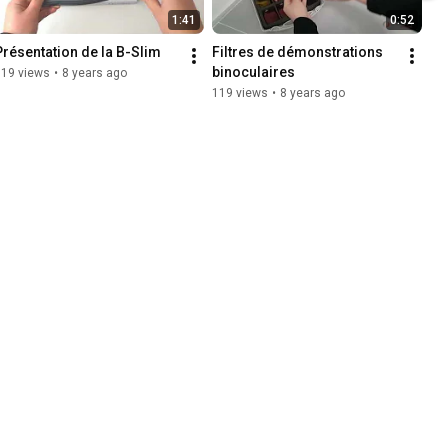
1:41
0:52
Présentation de la B-Slim
Filtres de démonstrations 
binoculaires
519 views
•
8 years ago
119 views
•
8 years ago