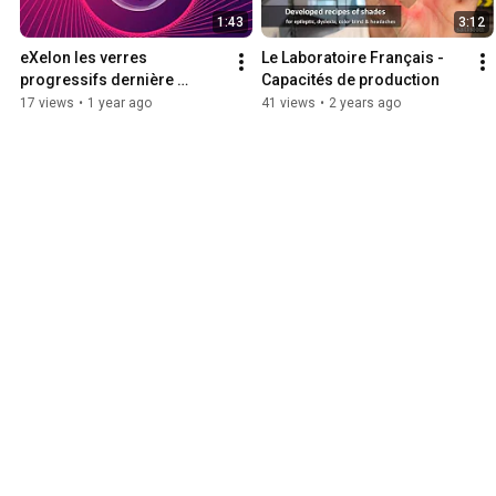
1:43
3:12
eXelon les verres 
Le Laboratoire Français - 
progressifs dernière 
Capacités de production
génération Ultra Soft
17 views
•
1 year ago
41 views
•
2 years ago