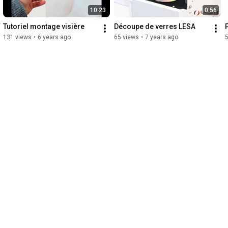
10:23
0:56
Tutoriel montage visière
Découpe de verres LESA
131 views
•
6 years ago
65 views
•
7 years ago