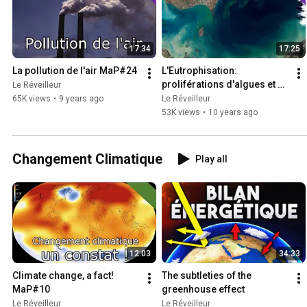
17:34
17:25
La pollution de l'air MaP#24
L'Eutrophisation: 
proliférations d'algues et 
Le Réveilleur
catastrophes écologiques 
65K views
•
9 years ago
Le Réveilleur
MaP#23
53K views
•
10 years ago
Changement Climatique
Play all
12:03
34:33
Climate change, a fact! 
The subtleties of the 
MaP#10
greenhouse effect
Le Réveilleur
Le Réveilleur