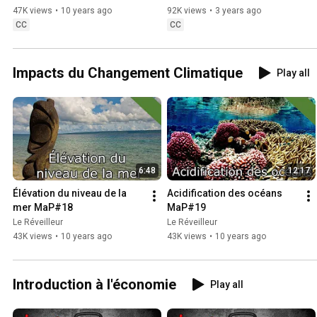
47K views
•
10 years ago
92K views
•
3 years ago
CC
CC
Impacts du Changement Climatique
Play all
6:48
12:17
Élévation du niveau de la 
Acidification des océans 
mer MaP#18
MaP#19
Le Réveilleur
Le Réveilleur
43K views
•
10 years ago
43K views
•
10 years ago
Introduction à l'économie
Play all