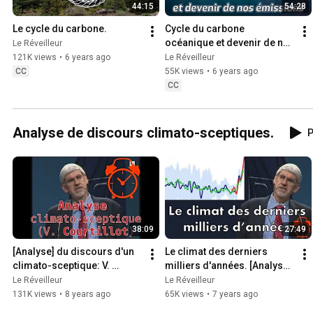
44:15
54:28
Le cycle du carbone.
Cycle du carbone 
océanique et devenir de nos 
Le Réveilleur
émissions (ft. Sous Nos 
121K views
•
6 years ago
Le Réveilleur
Pieds)
CC
55K views
•
6 years ago
CC
Analyse de discours climato-sceptiques.
P
38:09
27:49
[Analyse] du discours d'un 
Le climat des derniers 
climato-sceptique: V. 
milliers d'années. [Analyse] 
Courtillot. Part. 1
V. Courtillot Part. 2
Le Réveilleur
Le Réveilleur
131K views
•
8 years ago
65K views
•
7 years ago