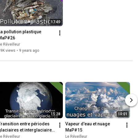
17:40
La pollution plastique 
MaP#26
e Réveilleur
29K views
•
9 years ago
15:28
10:01
Transition entre périodes 
Vapeur d'eau et nuage 
glaciaires et interglaciaires 
MaP#15
MaP#14
e Réveilleur
Le Réveilleur