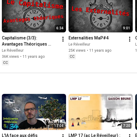
6:34
9:01
Capitalisme (3/3): 
Externalities MaP#4
Avantages Théoriques 
Le Réveilleur
L
MaP#3
Le Réveilleur
25K views
•
11 years ago
36K views
•
11 years ago
CC
CC
17:04
7:20
L'IA face aux défis 
LMP 17 (ac Le Réveilleur) : 