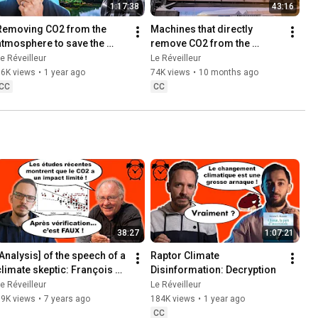
1:17:38
43:16
Removing CO2 from the 
Machines that directly 
atmosphere to save the 
remove CO2 from the 
climate?
atmosphere (DACCS)
e Réveilleur
Le Réveilleur
76K views
•
1 year ago
74K views
•
10 months ago
CC
CC
38:27
1:07:21
[Analysis] of the speech of a 
Raptor Climate 
climate skeptic: François 
Disinformation: Decryption
Gervais. (2/2)
e Réveilleur
Le Réveilleur
89K views
•
7 years ago
184K views
•
1 year ago
CC