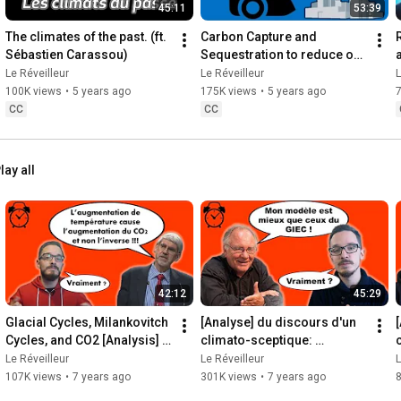
45:11
53:39
______________

The climates of the past. (ft. 
Carbon Capture and 
Pour la relecture du script et des discussions, je remercie, entre 
Sébastien Carassou)
Sequestration to reduce our 
autres:

CO2 emissions.
Le Réveilleur
Le Réveilleur
L
Aurélien Duval, 
https://www.linkedin.com/in/duval-aur...
100K views
•
5 years ago
175K views
•
5 years ago
Nicolas Goldberg, expert énergie chez Colombus Consulting, 
CC
CC
https://twitter.com/GoldbergNic
Robin Girard, enseignant-chercheur à MINES ParisTech, 
https://www.energy-alternatives.eu/
Loïc Giaccone, Georgetown Environmental Justice Program, 
lay all
https://www.linkedin.com/in/lo%C3%AFc...
Merci à Leny pour la miniature.

Merci à ma mère qui s'occupe de corriger le texte et le 
retranscrire proprement pour les sous-titres.

______________

42:12
45:29
Médias sociaux:

Glacial Cycles, Milankovitch 
[Analyse] du discours d'un 
Pour ne rien rater sur la chaîne, pensez à vous abonner et à 
Cycles, and CO2 [Analysis] V. 
climato-sceptique: 
Courtillot Part 3
François Gervais. (1/2)
Le Réveilleur
Le Réveilleur
L
https://twitter.com/Le_Reveilleur
107K views
•
7 years ago
301K views
•
7 years ago
__________________________________________________