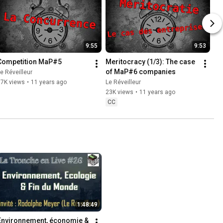
9:55
9:53
Competition MaP#5
Meritocracy (1/3): The case 
of MaP#6 companies
e Réveilleur
17K views
•
11 years ago
Le Réveilleur
23K views
•
11 years ago
CC
1:48:49
Environnement, économie & 