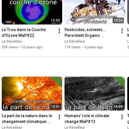
15:59
10:54
Le Trou dans la Couche 
Pesticides, solvents... 
d'Ozone MaP#22
Persistent Organic 
Pollutants MaP#25
Le Réveilleur
Le Réveilleur
L
35K views
•
10 years ago
17K views
•
9 years ago
13:51
16:09
La part de la nature dans le 
Humans' role in climate 
changement climatique 
change MaP#13
MaP#12
Le Réveilleur
Le Réveilleur
L