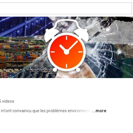
5 videos
es m'ont convaincu que les problèmes environnementaux 
...more
biodiversité... etc) vont considérablement changer la 
t s'organisent. Pour minimiser les impacts négatifs et 
faut comprendre les grands problèmes environnementaux 