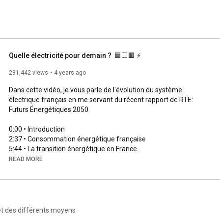
pacts des technologies que nous utilisons. J'essaye, sur 
ontribution à cette grande tâche d'apprentissage et de 
Quelle électricité pour demain ?  🟦⬜🟥 ⚡
231,442 views
4 years ago
Dans cette vidéo, je vous parle de l'évolution du système 
électrique français en me servant du récent rapport de RTE: 
Futurs Énergétiques 2050.

0:00
2:37
5:44
7:57
READ MORE
11:01
13:38
15:12
16:47
23:25
et des différents moyens
26:25