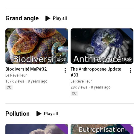
Grand angle
Play all
25:03
19:55
Biodiversité MaP#32
The Anthropocene Update 
#33
Le Réveilleur
107K views
•
8 years ago
Le Réveilleur
CC
28K views
•
8 years ago
CC
Pollution
Play all