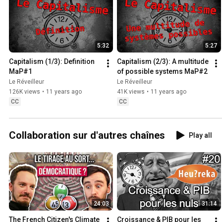
5:32
5:27
Capitalism (1/3): Definition 
Capitalism (2/3): A multitude 
MaP#1
of possible systems MaP#2
Le Réveilleur
Le Réveilleur
126K views
•
11 years ago
41K views
•
11 years ago
CC
CC
Collaboration sur d'autres chaînes
Play all
24:03
31:14
The French Citizen's Climate 
Croissance & PIB pour les 