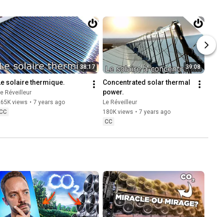
38:17
39:08
Le solaire thermique.
Concentrated solar thermal 
power.
e Réveilleur
265K views
•
7 years ago
Le Réveilleur
CC
180K views
•
7 years ago
CC