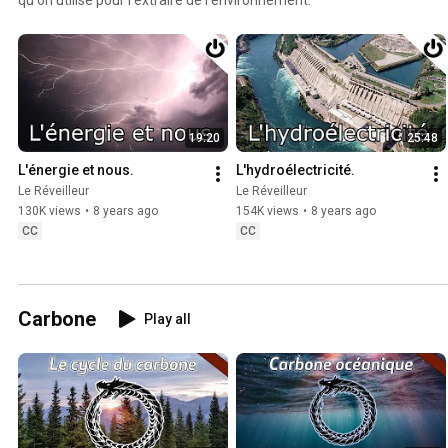
19:20
25:48
L'énergie et nous.
L'hydroélectricité.
Le Réveilleur
Le Réveilleur
130K views
•
8 years ago
154K views
•
8 years ago
CC
CC
Carbone
Play all