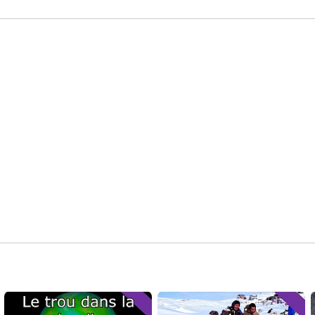
_______

Musiques par David Guinehut. contact [at] dvdght [dot] fr

"Time is running" par Marc Corominas Pujadó (license 
jamendo)