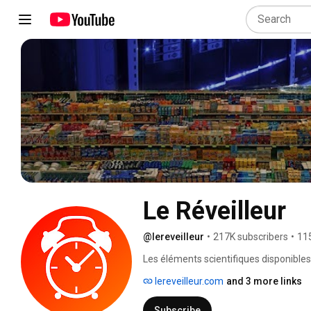
Le Réveilleur
@lereveilleur
•
217K subscribers
•
11
Les éléments scientifiques disponibl
(changement climatique, érosion de la 
lereveilleur.com
and 3 more links
manière dont nos sociétés se pensent e
s'adapter à un monde qui change, il 
Subscribe