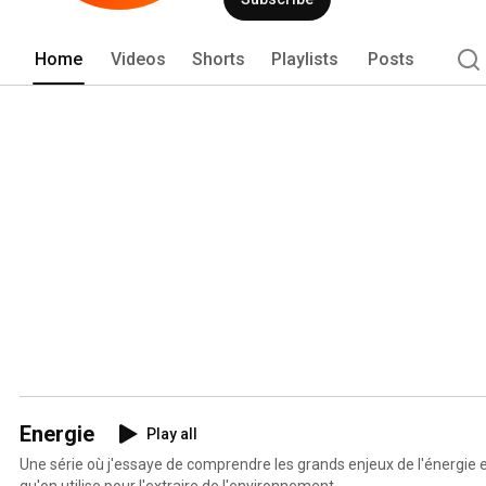
et leurs conséquences ainsi que les im
cette chaîne, d'apporter ma modeste c
réflexion. 
Home
Videos
Shorts
Playlists
Posts
Energie
Play all
Une série où j'essaye de comprendre les grands enjeux de l'énergie 
qu'on utilise pour l'extraire de l'environnement.