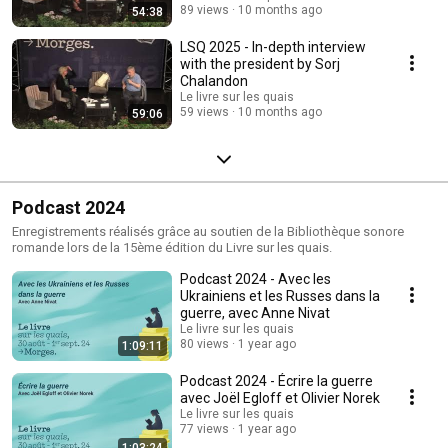
89 views
10 months ago
54:38
LSQ 2025 - In-depth interview
with the president by Sorj
Chalandon
Le livre sur les quais
59 views
10 months ago
59:06
Podcast 2024
Enregistrements réalisés grâce au soutien de la Bibliothèque sonore
romande lors de la 15ème édition du Livre sur les quais.
Podcast 2024 - Avec les
Ukrainiens et les Russes dans la
guerre, avec Anne Nivat
Le livre sur les quais
80 views
1 year ago
1:09:11
Podcast 2024 - Écrire la guerre
avec Joël Egloff et Olivier Norek
Le livre sur les quais
77 views
1 year ago
1:03:24