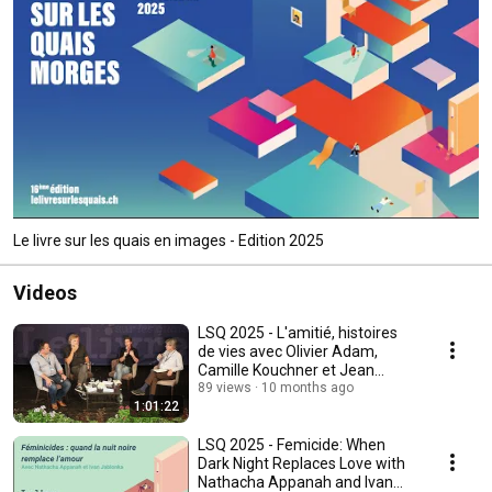
Le livre sur les quais en images - Edition 2025
Videos
LSQ 2025 - L'amitié, histoires
de vies avec Olivier Adam,
Camille Kouchner et Jean
Michelin
89 views
10 months ago
1:01:22
LSQ 2025 - Femicide: When
Dark Night Replaces Love with
Nathacha Appanah and Ivan