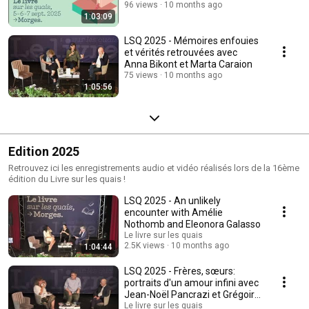
Jablonka
96 views
10 months ago
1:03:09
LSQ 2025 - Mémoires enfouies
et vérités retrouvées avec
Anna Bikont et Marta Caraion
75 views
10 months ago
1:05:56
Edition 2025
Retrouvez ici les enregistrements audio et vidéo réalisés lors de la 16ème
édition du Livre sur les quais !
LSQ 2025 - An unlikely
encounter with Amélie
Nothomb and Eleonora Galasso
Le livre sur les quais
2.5K views
10 months ago
1:04:44
LSQ 2025 - Frères, sœurs:
portraits d'un amour infini avec
Jean-Noël Pancrazi et Grégoire
Delacourt
Le livre sur les quais