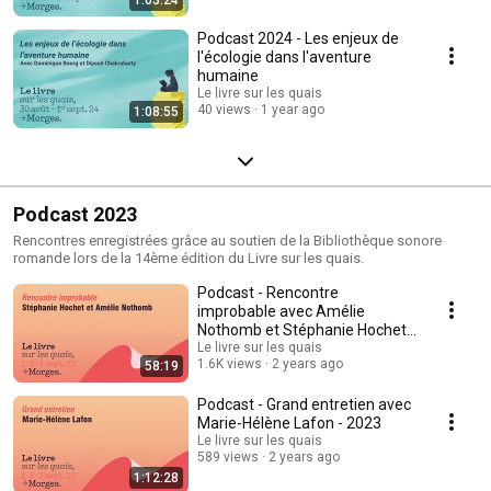
Podcast 2024 - Les enjeux de
l'écologie dans l'aventure
humaine
Le livre sur les quais
40 views
1 year ago
1:08:55
Podcast 2023
Rencontres enregistrées grâce au soutien de la Bibliothèque sonore
romande lors de la 14ème édition du Livre sur les quais.
Podcast - Rencontre
improbable avec Amélie
Nothomb et Stéphanie Hochet -
2023
Le livre sur les quais
1.6K views
2 years ago
58:19
Podcast - Grand entretien avec
Marie-Hélène Lafon - 2023
Le livre sur les quais
589 views
2 years ago
1:12:28