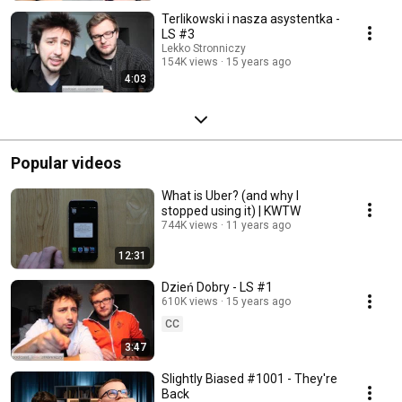
Terlikowski i nasza asystentka -
LS #3
Lekko Stronniczy
154K views
15 years ago
4:03
Popular videos
What is Uber? (and why I
stopped using it) | KWTW
744K views
11 years ago
12:31
Dzień Dobry - LS #1
610K views
15 years ago
CC
3:47
Slightly Biased #1001 - They're
Back