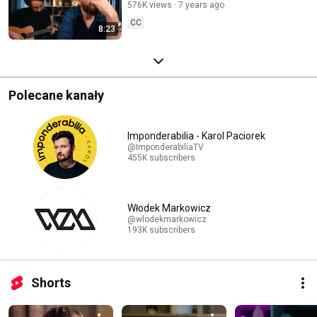
576K views
7 years ago
CC
8:23
Polecane kanały
Imponderabilia - Karol Paciorek
@ImponderabiliaTV
455K subscribers
Włodek Markowicz
@wlodekmarkowicz
193K subscribers
Shorts