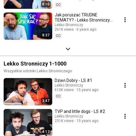
8:10
CC
Jak poruszać TRUDNE
TEMATY? - Lekko Stronniczy
#1003
Lekko Stronniczy
261K views
6 years ago
8:37
CC
Lekko Stronniczy 1-1000
Wszystkie odcinki Lekko Stronniczego
Dzień Dobry - LS #1
Lekko Stronniczy
610K views
15 years ago
CC
3:47
TVP and little dogs - LS #2
Lekko Stronniczy
231K views
15 years ago
4:17