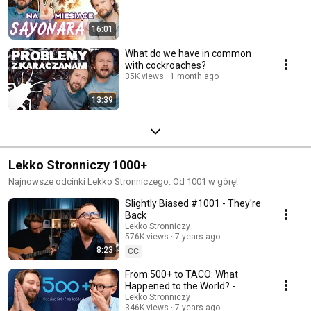
16:01
What do we have in common
with cockroaches?
35K views
1 month ago
13:39
Lekko Stronniczy 1000+
Najnowsze odcinki Lekko Stronniczego. Od 1001 w górę!
Slightly Biased #1001 - They're
Back
Lekko Stronniczy
576K views
7 years ago
8:23
CC
From 500+ to TACO: What
Happened to the World? -
Slightly Partisan #1002
Lekko Stronniczy
346K views
7 years ago