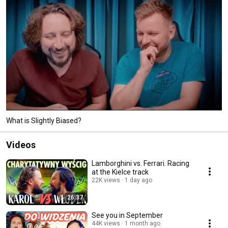
What is Slightly Biased?
Videos
Lamborghini vs. Ferrari. Racing
at the Kielce track
22K views
1 day ago
26:37
See you in September
44K views
1 month ago