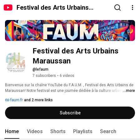
Festival des Arts Urbains
Maraussan
Festival des Arts Urbains 
Maraussan
@lefaum
7 subscribers
•
6 videos
Bienvenue sur la chaîne YouTube du F.A.U.M. , Festival des Arts Urbains de 
Maraussan! Notre festival est une journée dédiée à la culture urbaine, l'art 
...more
et le sport. Nous mettons en avant les talents des artistes et des sportifs 
faum.fr
and 2 more links
urbains, tels que  rappeurs, breakdancers, DJs,  graffeurs, riders de BMX,  
les skateur et d'autres 
Subscribe
Home
Videos
Shorts
Playlists
Search