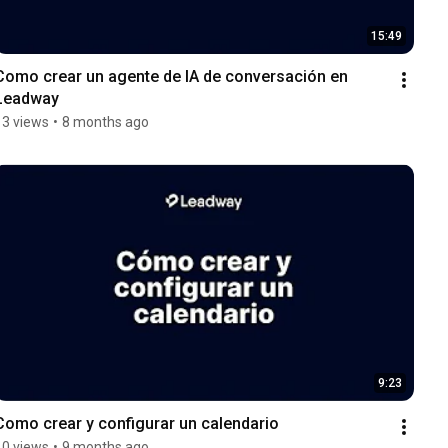
15:49
Como crear un agente de IA de conversación en 
Leadway
13 views
•
8 months ago
9:23
Como crear y configurar un calendario
10 views
•
9 months ago