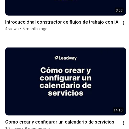
3:53
Introducciónal constructor de flujos de trabajo con IA
4 views
•
5 months ago
14:10
Como crear y configurar un calendario de servicios
10 views
•
8 months ago