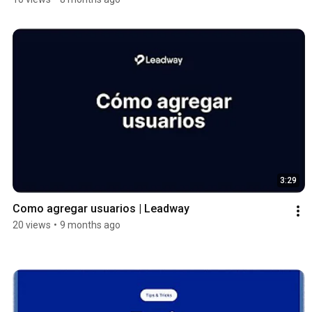
3:29
Como agregar usuarios | Leadway
20 views
•
9 months ago