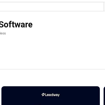
Software
deos