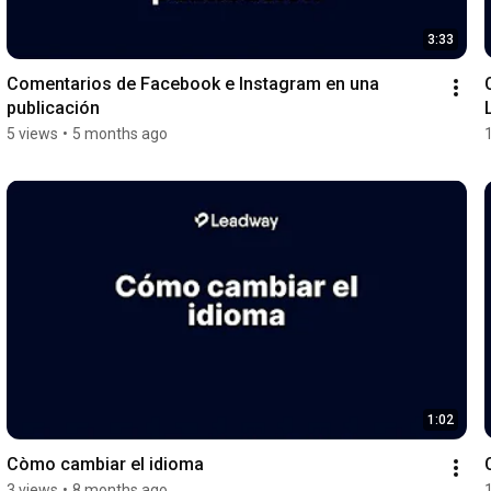
3:33
Comentarios de Facebook e Instagram en una 
publicación
5 views
•
5 months ago
1:02
Còmo cambiar el idioma
3 views
•
8 months ago