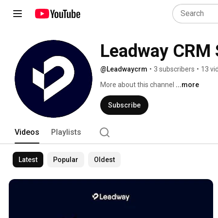
Leadway CRM 
@Leadwaycrm
•
3 subscribers
•
13 vi
More about this channel
...more
Subscribe
Videos
Playlists
Latest
Popular
Oldest