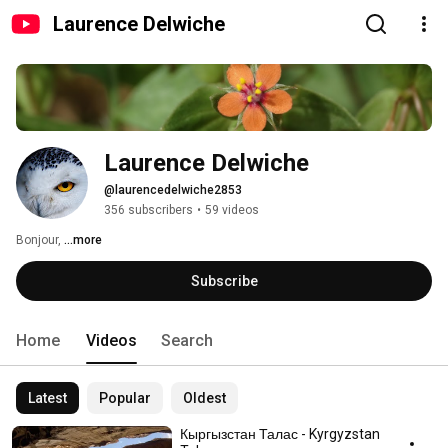
Laurence Delwiche
Laurence Delwiche
@laurencedelwiche2853
356 subscribers
•
59 videos
Bonjour, 
...more
Subscribe
Home
Videos
Search
Latest
Popular
Oldest
Кыргызстан Талас - Kyrgyzstan