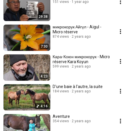
151 views
1 year ago
29:38
микрокорук Айгүл - Aïgul -
Micro réserve
874 views
2 years ago
7:30
Кара-Коюн микрокорук - Micro
réserve Kara Koyun
599 views
2 years ago
4:23
D'une baie à l'autre, la suite
184 views
2 years ago
4:16
Aventure
354 views
2 years ago