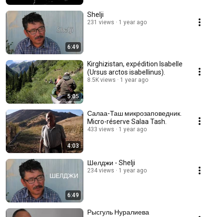
Shelji
231 views
1 year ago
6:49
Kirghizistan, expédition Isabelle
(Ursus arctos isabellinus).
8.5K views
1 year ago
5:05
Салаа-Таш микрозаповедник.
Micro-réserve Salaa Tash.
433 views
1 year ago
4:03
Шелджи - Shelji
234 views
1 year ago
6:49
Рысгуль Нуралиева