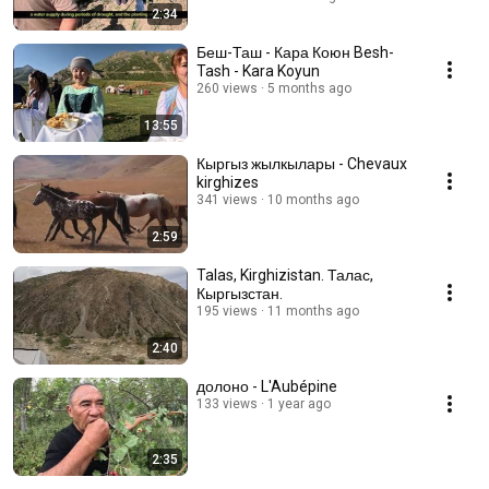
2:34
Беш-Таш - Кара Коюн Besh-
Tash - Kara Koyun
260 views
5 months ago
13:55
Кыргыз жылкылары - Chevaux
kirghizes
341 views
10 months ago
2:59
Talas, Kirghizistan. Талас,
Кыргызстан.
195 views
11 months ago
2:40
долоно - L'Aubépine
133 views
1 year ago
2:35