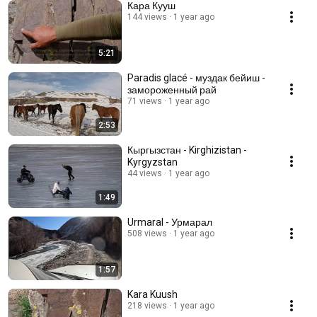
Кара Кууш
144 views
1 year ago
5:21
Paradis glacé - муздак бейиш -
замороженный рай
71 views
1 year ago
2:53
Кыргызстан - Kirghizistan -
Kyrgyzstan
44 views
1 year ago
1:49
Urmaral - Урмарал
508 views
1 year ago
1:57
Kara Kuush
218 views
1 year ago