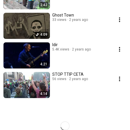
2:42
Ghost Town
33 views
2 years ago
4:09
Idir
5.4K views
2 years ago
4:21
STOP TTIP CETA
56 views
2 years ago
4:14