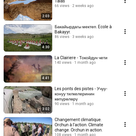
Talas
66 views
2 weeks ago
2:03
Бакайырдагы мектеп. Ecole à
Bakayyr.
86 views
3 weeks ago
4:30
La Clairiere - Токойдун чети
140 views
1 month ago
4:41
Les ponts des pistes - Учуу-
конуу тилкелеринин
көпүрөлөрү
90 views
1 month ago
3:02
Changement climatique.
Orchun à l'action. Climate
change. Orchun in action.
108 views
1 month ago