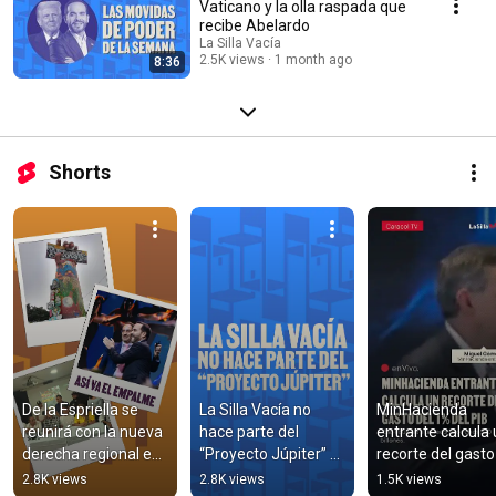
Vaticano y la olla raspada que
recibe Abelardo
La Silla Vacía
2.5K views
1 month ago
8:36
Shorts
De la Espriella se 
La Silla Vacía no 
MinHacienda 
reunirá con la nueva 
hace parte del 
entrante calcula 
derecha regional en 
“Proyecto Júpiter” 
recorte del gasto 
su posesión.
#movidadepoder
1 % del PIB
2.8K views
2.8K views
1.5K views