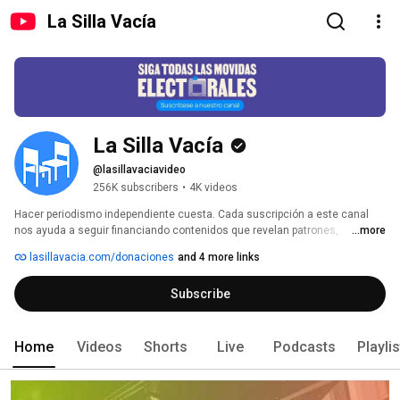
La Silla Vacía
La Silla Vacía
@lasillavaciavideo
256K subscribers
•
4K videos
Hacer periodismo independiente cuesta. Cada suscripción a este canal 
nos ayuda a seguir financiando contenidos que revelan patrones, 
...more
intereses y dinámicas de poder que otros no cuentan. 
lasillavacia.com/donaciones
and 4 more links
Subscribe
Home
Videos
Shorts
Live
Podcasts
Playli