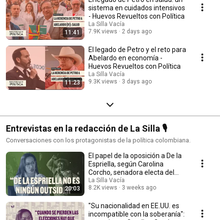
sistema en cuidados intensivos
- Huevos Revueltos con Política
La Silla Vacía
7.9K views
2 days ago
11:41
El legado de Petro y el reto para
Abelardo en economía -
Huevos Revueltos con Política
La Silla Vacía
9.3K views
3 days ago
11:23
Entrevistas en la redacción de La Silla 🎙
Conversaciones con los protagonistas de la política colombiana.
El papel de la oposición a De la
Espriella, según Carolina
Corcho, senadora electa del
Pacto
La Silla Vacía
8.2K views
3 weeks ago
20:03
"Su nacionalidad en EE.UU. es
incompatible con la soberanía":