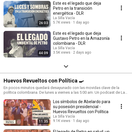
Este es el legado que deja
Petro en la transición
energética - DLR
La Silla Vacía
5.7K views
1 day ago
26:03
Este es el legado que deja
Gustavo Petro en la Amazonía
colombiana - DLR
La Silla Vacía
3.5K views
2 days ago
44:09
Huevos Revueltos con Política 🍳
En pocos minutos quedará desayunado con las movidas clave de la
política colombiana. De lunes a viernes a las 5:00 am. Un podcast de La
Silla Vacía dirigido por Tatiana Duque.
Los símbolos de Abelardo para
su posesión presidencial -
Huevos Revueltos con Política
La Silla Vacía
9.1K views
1 day ago
11:35
El legado de Petro en salud: un