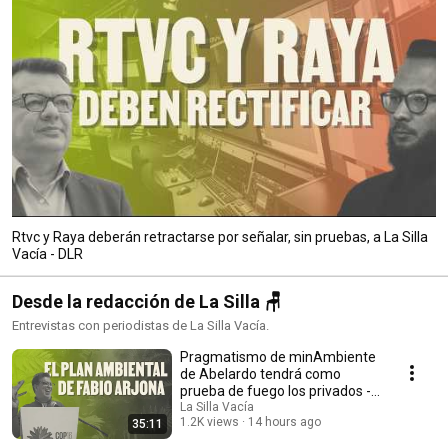
Rtvc y Raya deberán retractarse por señalar, sin pruebas, a La Silla
Vacía - DLR
Desde la redacción de La Silla 🪑
Entrevistas con periodistas de La Silla Vacía.
Pragmatismo de minAmbiente
de Abelardo tendrá como
prueba de fuego los privados -
DLR
La Silla Vacía
1.2K views
14 hours ago
35:11