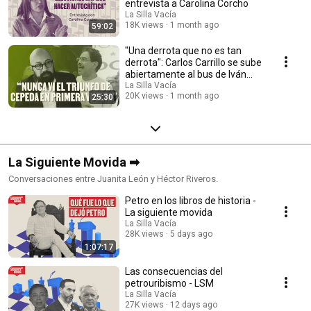
entrevista a Carolina Corcho
La Silla Vacía
18K views
1 month ago
59:02
"Una derrota que no es tan
derrota": Carlos Carrillo se sube
abiertamente al bus de Iván
Cepeda
La Silla Vacía
20K views
1 month ago
25:30
La Siguiente Movida ➡
Conversaciones entre Juanita León y Héctor Riveros.
Petro en los libros de historia -
La siguiente movida
La Silla Vacía
28K views
5 days ago
1:07:17
Las consecuencias del
petrouribismo - LSM
La Silla Vacía
27K views
12 days ago