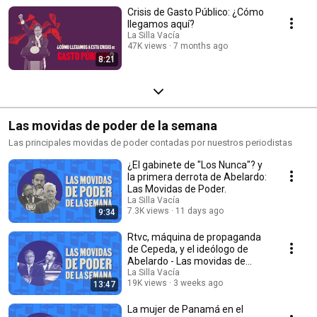
Crisis de Gasto Público: ¿Cómo
llegamos aquí?
La Silla Vacía
47K views
7 months ago
8:21
Las movidas de poder de la semana
Las principales movidas de poder contadas por nuestros periodistas
¿El gabinete de "Los Nunca"? y
la primera derrota de Abelardo:
Las Movidas de Poder.
La Silla Vacía
7.3K views
11 days ago
9:34
Rtvc, máquina de propaganda
de Cepeda, y el ideólogo de
Abelardo - Las movidas de
poder de la semana
La Silla Vacía
19K views
3 weeks ago
13:47
La mujer de Panamá en el