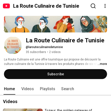
La Route Culinaire de Tunisie
La Route Culinaire de Tunisie
@larouteculinairedetunisie
35 subscribers
•
2 videos
La Route Culinaire est une offre touristique qui propose de découvrir la 
culture culinaire de la Tunisie à travers les produits phares de six régions : 
...more
le fromage du Nord-Ouest, l'harissa du Cap Bon, les olives du Centre et du 
Dahar, le vin du Nord, les dattes du Sud-Ouest et le poulpe de Kerkennah. 
Subscribe
Home
Videos
Playlists
Search
Videos
Tozeur, the golden gateway of