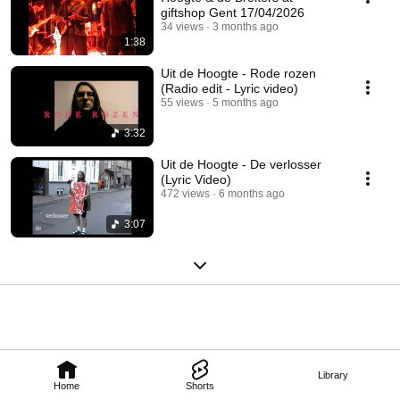
giftshop Gent 17/04/2026
34 views
3 months ago
1:38
Uit de Hoogte - Rode rozen
(Radio edit - Lyric video)
55 views
5 months ago
3:32
Uit de Hoogte - De verlosser
(Lyric Video)
472 views
6 months ago
3:07
Library
Home
Shorts