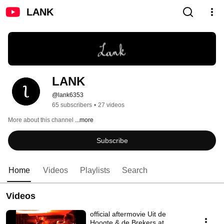
LANK
LANK
@lank6353
65 subscribers
•
27 videos
More about this channel
...more
Subscribe
Home
Videos
Playlists
Search
Videos
official aftermovie Uit de
Hoogte & de Brekers at