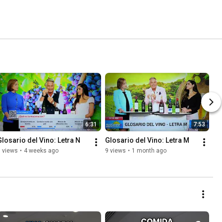
6:31
7:53
Glosario del Vino: Letra N
Glosario del Vino: Letra M
 views
•
4 weeks ago
9 views
•
1 month ago