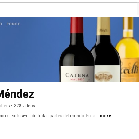
Méndez
ibers
•
378 videos
ores exclusivos de todas partes del mundo. En su 
...more
nos de regiones como Argentina, California, Chile, 
ros países. También tienen disponibles productos 
lección de quesos, embutidos, pastas, salsas y 