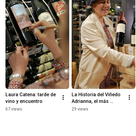
Laura Catena: tarde de 
La Historia del Viñedo 
vino y encuentro
Adrianna, el más 
famosos de 
67 views
29 views
Sudamérica