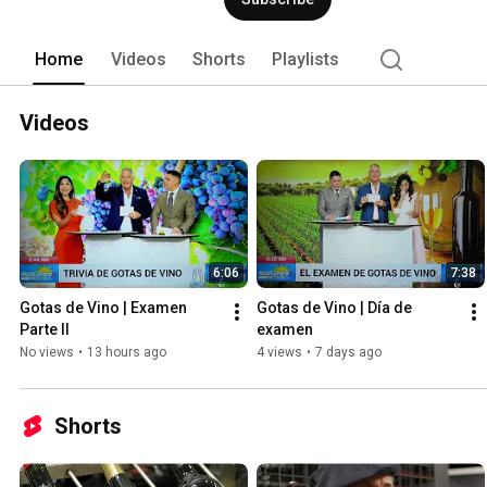
conservas que complementan las exige
Home
Videos
Shorts
Playlists
Videos
6:06
7:38
Gotas de Vino | Examen 
Gotas de Vino | Día de 
Parte II
examen
No views
•
13 hours ago
4 views
•
7 days ago
Shorts