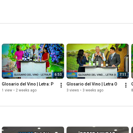
ncias de un buen tomador de vinos. 
6:53
7:11
Glosario del Vino | Letra: P
Glosario del Vino | Letra O
1 view
•
2 weeks ago
3 views
•
3 weeks ago
8