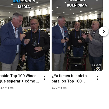
Inside Top 100 Wines  | 
¿Ya tienes tu boleto 
Qué esperar + cómo 
para los Top 100 
probarlos
Wines?
127 views
206 views