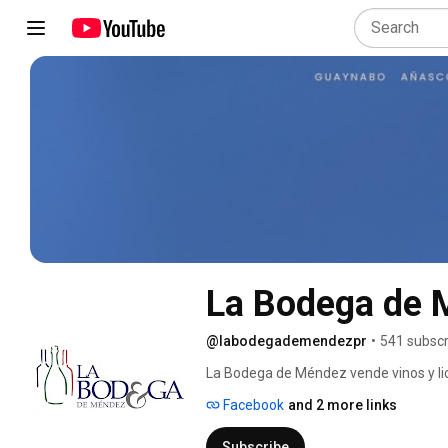
La Bodega de 
@labodegademendezpr
•
541 subscr
La Bodega de Méndez vende vinos y lic
portafolio se encuentran los mejores vi
Facebook
and 2 more links
España, Francia, Italia, Portugal, y ot
gourmets. Estos incluyen una amplia se
Subscribe