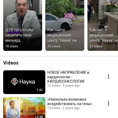
ДЛЯ того чтобы 
Как найти 
Как найти 
защитить свой 
медицинский 
медицинский 
миокард ...
центр "Наука" на 
центр "Наука" на
Загорской 23а, с 
Загорской 23а, с 
78 views
29 views
53 views
остановки 
остановки 
Переходной мост 
Поликлиника №
(Стачки)
Videos
НОВОЕ НАПРАВЛЕНИЕ в
кардиологии -
КАРДИООНКОЛОГИЯ
15 views
2 years ago
1:41
«Насколько возможно
воздействовать на гены»
14 views
2 years ago
12:38