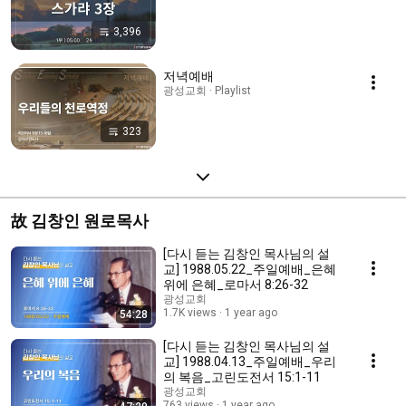
3,396
저녁예배
광성교회 · Playlist
323
故 김창인 원로목사
[다시 듣는 김창인 목사님의 설
교] 1988.05.22_주일예배_은혜
위에 은혜_로마서 8:26-32
광성교회
1.7K views
1 year ago
54:28
[다시 듣는 김창인 목사님의 설
교] 1988.04.13_주일예배_우리
의 복음_고린도전서 15:1-11
광성교회
763 views
1 year ago