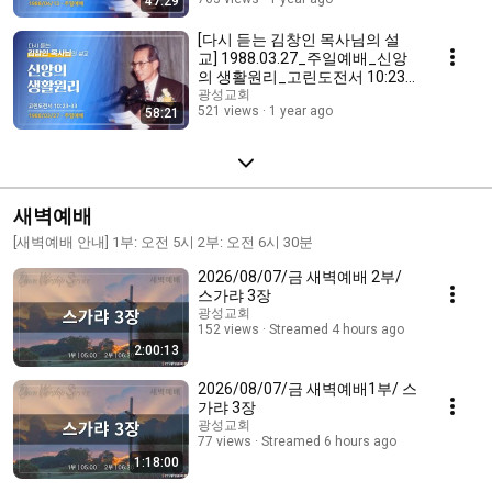
47:29
[다시 듣는 김창인 목사님의 설
교] 1988.03.27_주일예배_신앙
의 생활원리_고린도전서 10:23-
33
광성교회
521 views
1 year ago
58:21
새벽예배
[새벽예배 안내] 1부: 오전 5시 2부: 오전 6시 30분
2026/08/07/금 새벽예배 2부/
스가랴 3장
광성교회
152 views
Streamed 4 hours ago
2:00:13
2026/08/07/금 새벽예배1부/ 스
가랴 3장
광성교회
77 views
Streamed 6 hours ago
1:18:00