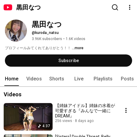
黒田なつ
黒田なつ
@kuroda_natsu
3.96K subscribers
•
1.6K videos
プロフィールみてくれてありがとう！！ 
...more
Subscribe
Home
Videos
Shorts
Live
Playlists
Posts
Videos
【姉妹アイドル】姉妹の水着が
可愛すぎる『みんなで一緒に
DREAM』
256 views
8 days ago
4:37
[Sisters] Double Threat: Belly