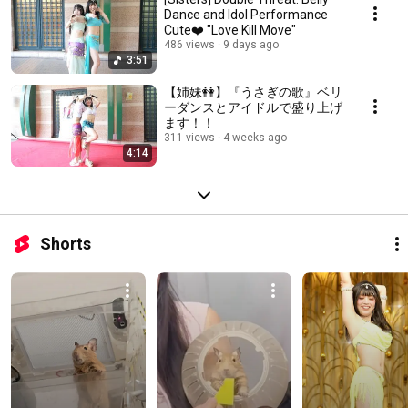
Dance and Idol Performance
Cute❤️ "Love Kill Move"
486 views
9 days ago
3:51
【姉妹👭】『うさぎの歌』ベリ
ーダンスとアイドルで盛り上げ
ます！！
311 views
4 weeks ago
4:14
Shorts