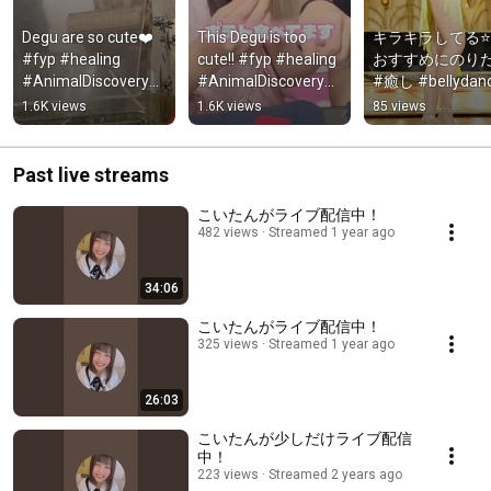
Degu are so cute❤️ 
This Degu is too 
キラキラしてる⭐️
#fyp #healing 
cute!! #fyp #healing 
おすすめにのりた
#AnimalDiscoveryS
#AnimalDiscoveryS
#癒し #bellydan
quad #degu
quad #Degu 
ベリーダンス
1.6K views
1.6K views
85 views
#NatsuKuroda 
#Natsukoi
Past live streams
こいたんがライブ配信中！
482 views
Streamed 1 year ago
34:06
こいたんがライブ配信中！
325 views
Streamed 1 year ago
26:03
こいたんが少しだけライブ配信
中！
223 views
Streamed 2 years ago