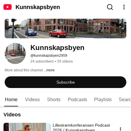
Kunnskapsbyen
Kunnskapsbyen
@kunnskapsbyen2959
24 subscribers
•
55 videos
More about this channel
...more
Subscribe
Home
Videos
Shorts
Podcasts
Playlists
Sear
Videos
Lillestrømkonferansen Podcast
2026 / Kunnskapsbyen