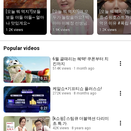
[오늘 뭐 먹지?]보들 
[오늘 뭐 먹지?]왜 모
[오늘 뭐 먹지?]방
보들 야들 야들~ 얼마
두가 놀랐을까요? 빅
중 쇼핑호스트가 
나 맛있게요~
마마 이혜정 선생님이 
먹은 이유 #폭립 
직접 공개한 비밀! 
마마폭핍
1.2K views
1.9K views
1.2K views
#shorts #폭립 #빅마
마#이혜정
Popular videos
6월 골때리는 혜택! 쿠폰부터 치
킨까지
514K views
1 month ago
0:21
케알쇼+기프티쇼 플러스쇼!
272K views
8 months ago
0:21
[k쇼핑] 스팀큐 더블액션 다리미
초.특.가.
42K views
8 years ago