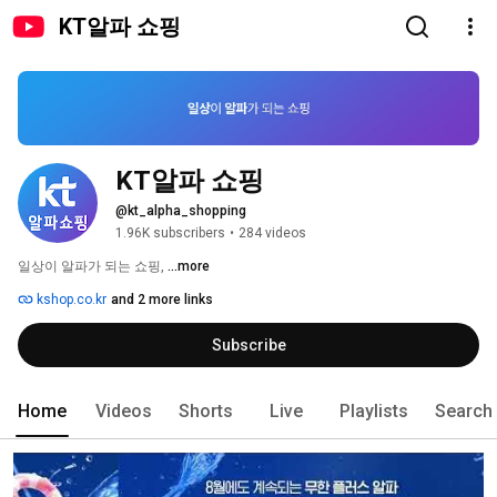
KT알파 쇼핑
KT알파 쇼핑
@kt_alpha_shopping
1.96K subscribers
•
284 videos
일상이 알파가 되는 쇼핑, 
...more
kshop.co.kr
and 2 more links
Subscribe
Home
Videos
Shorts
Live
Playlists
Search