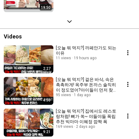
19:50
Videos
[오늘 뭐 먹지?] 까페안가도 되는
이유
11 views
19 hours ago
2:27
[오늘 뭐 먹지?] 겉은 바삭, 속은
촉촉하게! 옥주부 돈까스 솔직히
이 정도였어?아이들이 먼저 찾는
옥주부 돈까스
95 views
1 day ago
4:50
[오늘 뭐 먹지?] 집에서도 레스토
랑처럼! 뼈가 쏙~ 야들야들 폭립
추천 빅마마 이혜정 깜짝 폭
169 views
2 days ago
9:21