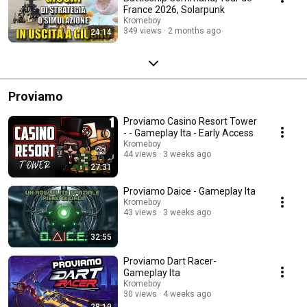
France 2026, Solarpunk
Kromeboy
349 views
2 months ago
24:14
Proviamo
Proviamo Casino Resort Tower
- - Gameplay Ita - Early Access
Kromeboy
44 views
3 weeks ago
27:31
Proviamo Daice - Gameplay Ita
Kromeboy
43 views
3 weeks ago
32:55
Proviamo Dart Racer-
Gameplay Ita
Kromeboy
30 views
4 weeks ago
28:19