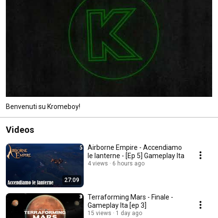
Benvenuti su Kromeboy!
Videos
Airborne Empire - Accendiamo
le lanterne - [Ep 5] Gameplay Ita
4 views
6 hours ago
27:09
Terraforming Mars - Finale -
Gameplay Ita [ep 3]
15 views
1 day ago