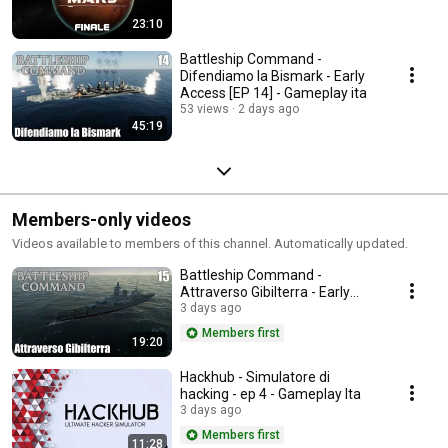
23:10
Battleship Command -
Difendiamo la Bismark - Early
Access [EP 14] - Gameplay ita
53 views
2 days ago
45:19
Members-only videos
Videos available to members of this channel. Automatically updated.
Battleship Command -
Attraverso Gibilterra - Early
Access [EP 15] - Gameplay ita
3 days ago
Members first
19:20
Hackhub - Simulatore di
hacking - ep 4 - Gameplay Ita
3 days ago
Members first
11:28