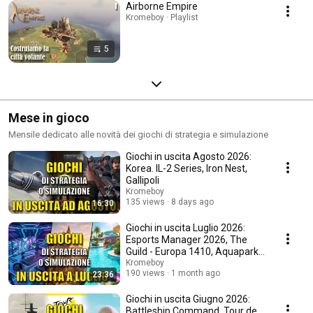
Airborne Empire
Kromeboy · Playlist
5
Mese in gioco
Mensile dedicato alle novità dei giochi di strategia e simulazione
Giochi in uscita Agosto 2026:
Korea. IL-2 Series, Iron Nest,
Gallipoli
Kromeboy
135 views
8 days ago
16:30
Giochi in uscita Luglio 2026:
Esports Manager 2026, The
Guild - Europa 1410, Aquapark
Tycoon
Kromeboy
190 views
1 month ago
23:36
Giochi in uscita Giugno 2026:
Battleship Command, Tour de