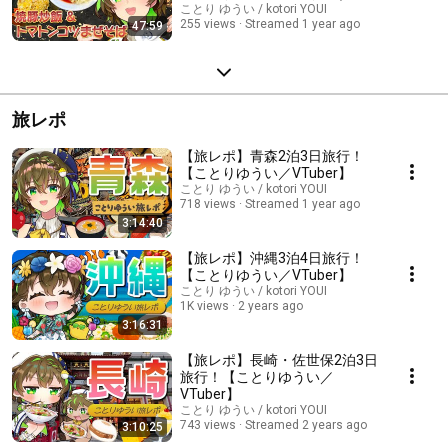
VTuber】
ことり ゆうい / kotori YOUI
255 views
Streamed 1 year ago
47:59
旅レポ
【旅レポ】青森2泊3日旅行！
【ことりゆうい／VTuber】
ことり ゆうい / kotori YOUI
718 views
Streamed 1 year ago
3:14:40
【旅レポ】沖縄3泊4日旅行！
【ことりゆうい／VTuber】
ことり ゆうい / kotori YOUI
1K views
2 years ago
3:16:31
【旅レポ】長崎・佐世保2泊3日
旅行！【ことりゆうい／
VTuber】
ことり ゆうい / kotori YOUI
743 views
Streamed 2 years ago
3:10:25