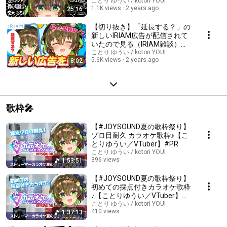
（IRIAM雑談）【ことりゆうい
ことり ゆうい / kotori YOUI
1.1K views
2 years ago
25:16
／VTuber】
【切り抜き】「延長する？」の
新しいIRIAM広告が配信されて
いたので見る（IRIAM雑談）
【ことりゆうい／VTuber】
ことり ゆうい / kotori YOUI
5.6K views
2 years ago
8:02
歌枠🎤
【#JOYSOUND夏の歌枠祭り】
ゾロ目耐久 カラオケ歌枠♪【こ
とりゆうい／VTuber】#PR
ことり ゆうい / kotori YOUI
396 views
1:53:51
Streamed 11 months ago
【#JOYSOUND夏の歌枠祭り】
初めての採点付きカラオケ歌枠
♪【ことりゆうい／VTuber】
#PR
ことり ゆうい / kotori YOUI
410 views
1:37:13
Streamed 11 months ago