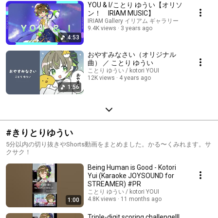
YOU & I/ことり ゆうい【オリソ
ン！ IRIAM MUSIC】
IRIAM Gallery イリアム ギャラリー
9.4K views
3 years ago
4:53
おやすみなさい（オリジナル
曲） ／ ことり ゆうい
ことり ゆうい / kotori YOUI
12K views
4 years ago
1:56
#きりとりゆうい
5分以内の切り抜きやShorts動画をまとめました。かる〜くみれます。サ
クサク！
Being Human is Good - Kotori
Yui (Karaoke JOYSOUND for
STREAMER) #PR
ことり ゆうい / kotori YOUI
4.8K views
11 months ago
1:00
Triple-digit scoring challenge!!!