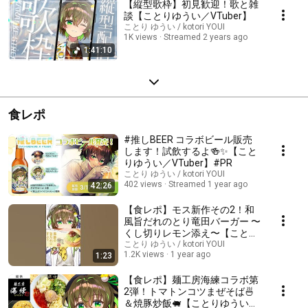
【縦型歌枠】初見歓迎！歌と雑
談【ことりゆうい／VTuber】
ことり ゆうい / kotori YOUI
1K views
Streamed 2 years ago
1:41:10
食レポ
#推しBEER コラボビール販売
します！試飲するよ🍻✨【こと
りゆうい／VTuber】#PR
ことり ゆうい / kotori YOUI
402 views
Streamed 1 year ago
42:26
【食レポ】モス新作その2！和
風旨だれのとり竜田バーガー 〜
くし切りレモン添え〜【ことり
ゆうい／VTuber】 #shorts
ことり ゆうい / kotori YOUI
1.2K views
1 year ago
1:23
【食レポ】麺工房海練コラボ第
2弾！トマトンコツまぜそば🍜
＆焼豚炒飯🐖【ことりゆうい／