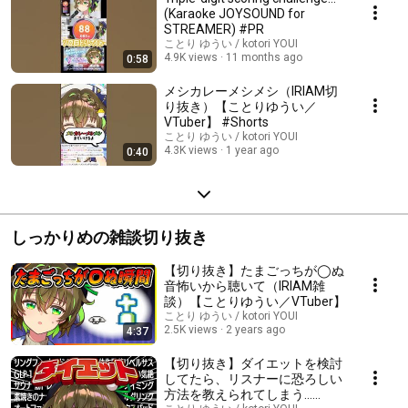
(Karaoke JOYSOUND for
STREAMER) #PR
ことり ゆうい / kotori YOUI
4.9K views
11 months ago
0:58
メシカレーメシメシ（IRIAM切
り抜き）【ことりゆうい／
VTuber】 #Shorts
ことり ゆうい / kotori YOUI
4.3K views
1 year ago
0:40
しっかりめの雑談切り抜き
【切り抜き】たまごっちが◯ぬ
音怖いから聴いて（IRIAM雑
談）【ことりゆうい／VTuber】
ことり ゆうい / kotori YOUI
2.5K views
2 years ago
4:37
【切り抜き】ダイエットを検討
してたら、リスナーに恐ろしい
方法を教えられてしまう…