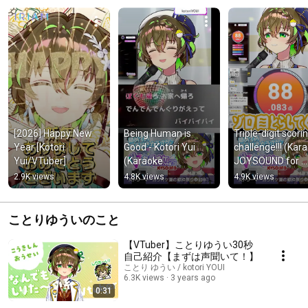
[2026] Happy New 
Being Human is 
Triple-digit scorin
Year [Kotori 
Good - Kotori Yui 
challenge!!! (Kara
Yui/VTuber]
(Karaoke 
JOYSOUND for 
JOYSOUND for 
STREAMER) #P
2.9K views
4.8K views
4.9K views
STREAMER) #PR
ことりゆういのこと
【VTuber】ことりゆうい30秒
自己紹介【まずは声聞いて！】
ことり ゆうい / kotori YOUI
6.3K views
3 years ago
0:31