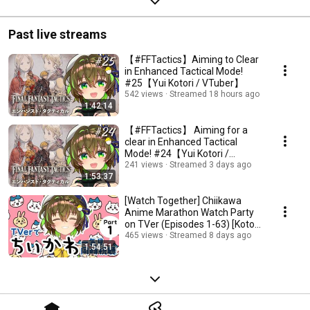
Past live streams
【#FFTactics】Aiming to Clear
in Enhanced Tactical Mode!
#25【Yui Kotori / VTuber】
542 views
Streamed 18 hours ago
1:42:14
【#FFTactics】 Aiming for a
clear in Enhanced Tactical
Mode! #24【Yui Kotori /
VTuber】
241 views
Streamed 3 days ago
1:53:37
[Watch Together] Chiikawa
Anime Marathon Watch Party
on TVer (Episodes 1-63) [Kotori
Yui / VTuber]
465 views
Streamed 8 days ago
1:54:51