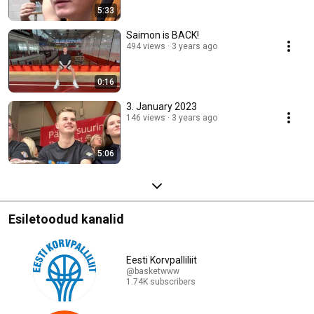
5:33
Saimon is BACK!
494 views
3 years ago
0:16
3. January 2023
146 views
3 years ago
5:06
Esiletoodud kanalid
Eesti Korvpalliliit
@basketwww
1.74K subscribers