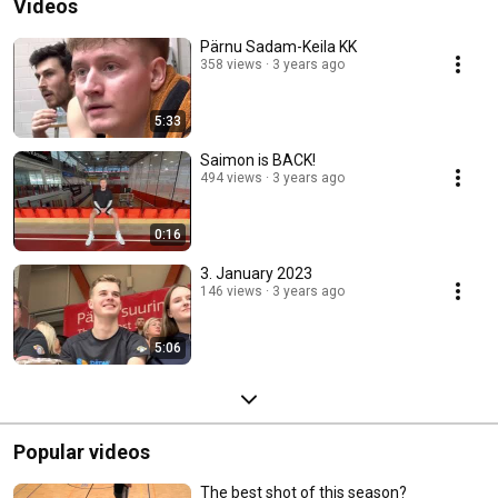
Videos
Pärnu Sadam-Keila KK
358 views
3 years ago
5:33
Saimon is BACK!
494 views
3 years ago
0:16
3. January 2023
146 views
3 years ago
5:06
Popular videos
The best shot of this season?