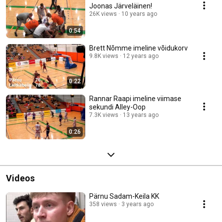
Joonas Järveläinen!
26K views
10 years ago
0:54
Brett Nõmme imeline võidukorv
9.8K views
12 years ago
0:22
Rannar Raapi imeline viimase
sekundi Alley-Oop
7.3K views
13 years ago
0:26
Videos
Pärnu Sadam-Keila KK
358 views
3 years ago