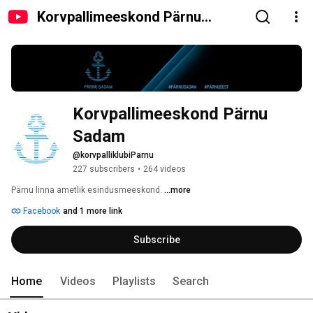
Korvpallimeeskond Pärnu
Sadam
Korvpallimeeskond Pärnu 
Sadam
@korvpalliklubiParnu
227 subscribers
•
264 videos
Pärnu linna ametlik esindusmeeskond. 
...more
Facebook
and 1 more link
Subscribe
Home
Videos
Playlists
Search