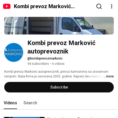
Kombi prevoz Marković
autoprevoznik
Kombi prevoz Marković 
autoprevoznik
@kombiprevozmarkovic
44 subscribers
•
6 videos
Kombi prevoz Marković autoprevoznik, prevoz kamionima sa utovarnom 
rampom. Naša firma je osnovana 2005. godine. Najveći deo naše ponude 
...more
odnosi se na transport robe. Vršimo organizaciju prevoza robe za sva 
fizička lica i pravna lica na teritoriji Beograda, Srbije, okolnih zemalja i na 
Subscribe
evropskom kontinentu 
Videos
Search