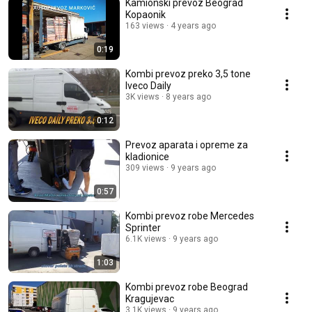
Kamionski prevoz Beograd
Kopaonik
163 views
4 years ago
0:19
Kombi prevoz preko 3,5 tone
Iveco Daily
3K views
8 years ago
0:12
Prevoz aparata i opreme za
kladionice
309 views
9 years ago
0:57
Kombi prevoz robe Mercedes
Sprinter
6.1K views
9 years ago
1:03
Kombi prevoz robe Beograd
Kragujevac
3.1K views
9 years ago