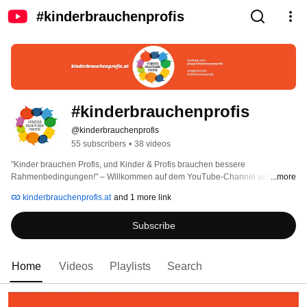
#kinderbrauchenprofis
#kinderbrauchenprofis
@kinderbrauchenprofis
55 subscribers
•
38 videos
"Kinder brauchen Profis, und Kinder & Profis brauchen bessere 
Rahmenbedingungen!" – Willkommen auf dem YouTube-Channel von 
...more
#kinderbrauchenprofis aus der Steiermark. Den Hashtag und unsere 
kinderbrauchenprofis.at
and 1 more link
Initiative gibt es seit Oktober 2020, und seitdem kämpfen wir für bessere 
Rahmenbedingungen in der Elementarpädagogik, d.h. in Kinderbildungs- 
Subscribe
und betreuungseinrichtungen in ganz Österreich. 
Home
Videos
Playlists
Search