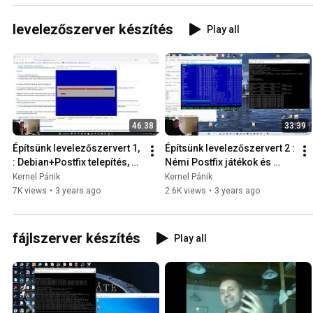
levelezőszerver készítés
Play all
46:38
33:39
Építsünk levelezőszervert 1, 
Építsünk levelezőszervert 2 : 
: Debian+Postfix telepítés, 
Némi Postfix játékok és 
mail.log, openrelay, 
Dovecot IMAP POP3 
Kernel Pánik
Kernel Pánik
mynetworks 2023-01-18
telepítés, teszt 2023-01-25
7K views
•
3 years ago
2.6K views
•
3 years ago
fájlszerver készítés
Play all