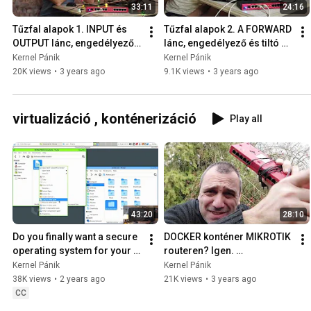
33:11
24:16
Tűzfal alapok 1. INPUT és 
Tűzfal alapok 2. A FORWARD 
OUTPUT lánc, engedélyező 
lánc, engedélyező és tiltó 
és tiltó szabályok. 2022-12-
szabályok. 2023-01-03
Kernel Pánik
Kernel Pánik
20
20K views
•
3 years ago
9.1K views
•
3 years ago
virtualizáció , konténerizáció
Play all
43:20
28:10
Do you finally want a secure 
DOCKER konténer MIKROTIK 
operating system for your 
routeren? Igen. 
computer? Here is Qubes 
Reklámszűrés az egész 
Kernel Pánik
Kernel Pánik
OS 2024-01-18
hálózaton PIHOLE -al. 2023-
38K views
•
2 years ago
21K views
•
3 years ago
02-03
CC