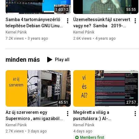
1:03:12
55:55
Samba 4 tartományvezérlő 
Üzemeltessünk fájl szervert 
telepítése Debian GNU Linux 
vagy ne?  Samba    2019-
-ra és Windows 10 klienssel 
szept-29
Kernel Pánik
Kernel Pánik
+ RSAT - 2020-08-15
7.2K views
•
3 years ago
2.6K views
•
4 years ago
minden más
Play all
45:51
27:57
Az új szerverem egy 
Megérett a világ a 
Supermicro , ami igazából 
pusztulásra :) AI-
Hardened Repository lesz. - 
asszisztens a Neovimben - 
Kernel Pánik
Kernel Pánik
2026-03-03 -
2026-08-03-
2.7K views
•
3 days ago
4 days ago
Members first