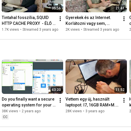
35:56
21:41
Tintahal fosszília, SQUID 
Gyerekek és az Internet. 
HTTP CACHE PROXY  - ÉLŐ 
Korlátozni vagy sem, 
2023-03-06 -
hogyan vagy igen? ÉLŐ. 
1.7K views
•
Streamed 3 years ago
2K views
•
Streamed 3 years ago
2
2023-02-26
43:20
11:52
Do you finally want a secure 
Vettem egy új, használt 
operating system for your 
laptopot. I7, 16GB RAM+M.2 
k
computer? Here is Qubes 
SSD, Lenovo ThinkPad T490  
38K views
•
2 years ago
28K views
•
3 years ago
OS 2024-01-18
2023-07-05
CC