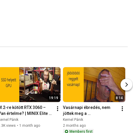
19:19
8:14
M.2-re kötött RTX 3060 – 
Vasárnapi ébredés, nem 
Van értelme? | MINIX Elite 
jöttek meg a 
U512-AI + Linux Mint teszt  - 
rendszerlevelek az ügyféltől 
ernel Pánik
Kernel Pánik
2025-11-24 -
- 2026-05-26
.3K views
•
1 month ago
2 months ago
Members first