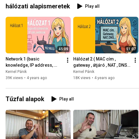
hálózati alapismeretek
Play all
45:09
51:07
Network 1 (basic 
Hálózat 2 ( MAC cím , 
knowledge, IP address, 
gateway , átjáró , NAT , DNS , 
netmask, etc.) 2019-12-05
hogyan lesz internet a 
Kernel Pánik
Kernel Pánik
gépen? )  2019-12-17
39K views
•
4 years ago
18K views
•
4 years ago
Tűzfal alapok
Play all