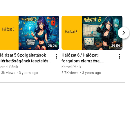
28:26
39:59
Hálózat 5 Szolgáltatások 
Hálózat 6 / Hálózati 
elérhetőségének tesztelése 
forgalom elemzése, 
2020-06-10
Wireshark a szent Grál. ( 
ernel Pánik
Kernel Pánik
Wireshark + Mikrotik ) 2020-
.3K views
•
3 years ago
8.7K views
•
3 years ago
09-20