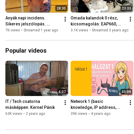
28:30
23:33
Anyák napi incidens. 
Omada kalandok 0 rész, 
Sikeres jelszólopás. 
kicsomagolás: EAP660, 
Sharepoint és Gmail 
EAP610-Outdoor, OC200  - 
7K views
•
Streamed 1 year ago
3.1K views
•
Streamed 3 years ago
Workspace kaland - ÉLŐ 
ÉLŐ 2023-03-16 -
2025-05-04 -
Popular videos
4:07
45:09
IT / Tech csatorna 
Network 1 (basic 
másképpen: Kernel Pánik
knowledge, IP address, 
netmask, etc.) 2019-12-05
63K views
•
2 years ago
39K views
•
4 years ago