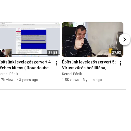
27:58
27:03
Építsünk levelezőszervert 4 : 
Építsünk levelezőszervert 5 : 
Webes kliens ( Roundcube ) 
Vírusszűrés beállítása, 
beállítása  2023-02-28
CLAMAV + AMAVIS   2023-
ernel Pánik
Kernel Pánik
03-17
.7K views
•
3 years ago
1.5K views
•
3 years ago