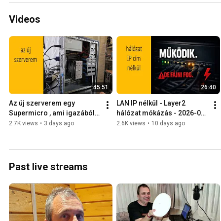
Videos
45:51
26:40
Az új szerverem egy 
LAN IP nélkül - Layer2 
Supermicro , ami igazából 
hálózat mókázás - 2026-01-
Hardened Repository lesz. - 
13 -
2.7K views
•
3 days ago
2.6K views
•
10 days ago
2026-03-03 -
Past live streams