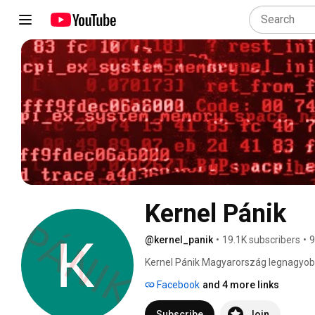
Kernel Pánik
@kernel_panik
•
19.1K subscribers
•
9
Kernel Pánik Magyarország legnagyob
szóló YouTube csatornája. 
Facebook
and 4 more links
Subscribe
Join