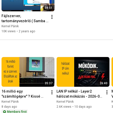
58:51
Fájlszerver, 
tartományvezérlő ( Samba 
AD-DC  szerver Debian Linux 
Kernel Pánik
12 ) RSAT + házirend   2023-
10K views
•
2 years ago
10-30
35:37
26:40
16 millió egy 
LAN IP nélkül - Layer2 
"számítógépre" ? Kissé 
hálózat mókázás - 2026-01-
elszálltak az árak, 
13 -
E
Kernel Pánik
Kernel Pánik
K
szervermustra az 
8 days ago
2.6K views
•
10 days ago
3
Apostolban - 2026-07-30 -
Members first