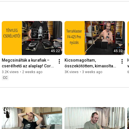
45:22
45:32
Megcsinálták a kurafiak – 
Kicsomagoltam, 
cserélhető az alaplap! Core 
összekötöttem, kimaxoltam: 
v
3 304 a Beelink ME Pro-ban - 
TerraMaster F4-425 Pro 
3.2K views
•
2 weeks ago
3K views
•
3 weeks ago
6
2026-07-19-
teszt - 2026-07-02 -
CC