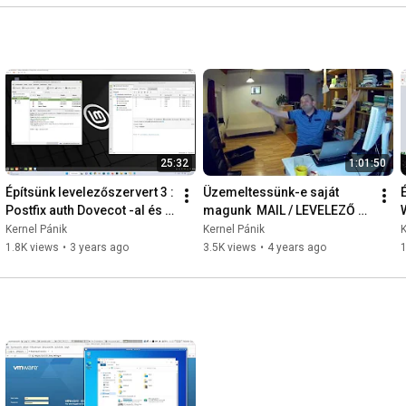
25:32
1:01:50
Építsünk levelezőszervert 3 : 
Üzemeltessünk-e saját 
Postfix auth Dovecot -al és a 
magunk  MAIL / LEVELEZŐ 
kliensek beállítása  2023-
szervert vagy inkább ne? 
Kernel Pánik
Kernel Pánik
K
02-08
2019  febr  27
1.8K views
•
3 years ago
3.5K views
•
4 years ago
1