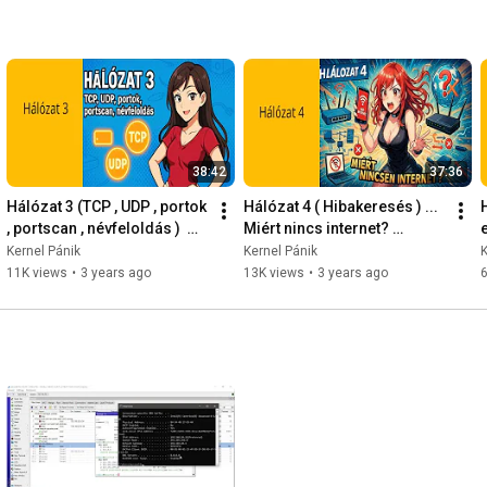
38:42
37:36
Hálózat 3 (TCP , UDP , portok 
Hálózat 4 ( Hibakeresés ) ... 
, portscan , névfeloldás )  
Miért nincs internet? 
2020-01-29
Szimulált hibák és 
Kernel Pánik
Kernel Pánik
K
megoldások. 2020-04-25
11K views
•
3 years ago
13K views
•
3 years ago
6