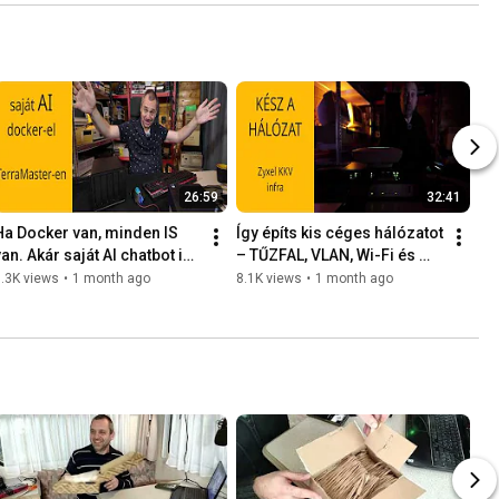
26:59
32:41
Ha Docker van, minden IS 
Így építs kis céges hálózatot 
an. Akár saját AI chatbot is 
– TŰZFAL, VLAN, Wi-Fi és 
a TerraMaster NAS -on - 
Tailscale VPN (Zyxel 
.3K views
•
1 month ago
8.1K views
•
1 month ago
2026-04-29 -
alapokon) - 2026-04-24 -