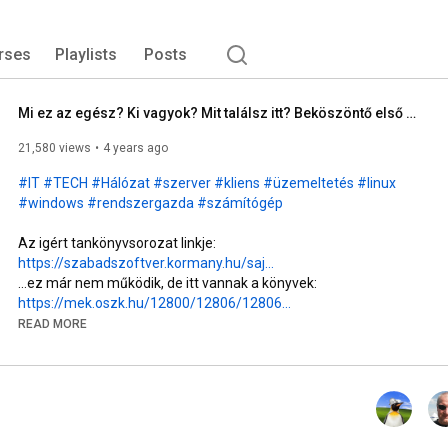
rses
Playlists
Posts
Mi ez az egész? Ki vagyok? Mit találsz itt? Beköszöntő első rész.
21,580 views
4 years ago
#IT
#TECH
#Hálózat
#szerver
#kliens
#üzemeltetés
#linux
#windows
#rendszergazda
#számítógép
https://szabadszoftver.kormany.hu/saj...
https://mek.oszk.hu/12800/12806/12806...
https://mek.oszk.hu/12800/12807/12807...
READ MORE
https://mek.oszk.hu/12800/12808/12808...