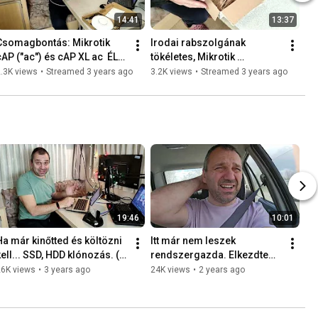
14:41
13:37
Csomagbontás: Mikrotik 
Irodai rabszolgának 
cAP ("ac") és cAP XL ac  ÉLŐ. 
tökéletes, Mikrotik 
2023-02-13
RouterBOARD wsAP ac lite 
.3K views
•
Streamed 3 years ago
3.2K views
•
Streamed 3 years ago
wireless AP  ÉLŐ. 2022-12-
17
19:46
10:01
Ha már kinőtted és költözni 
Itt már nem leszek 
ell... SSD, HDD klónozás. ( 
rendszergazda. Elkezdtem 
Macrium Reflect, BitLocker )  
felszámolni a vállalkozást 
26K views
•
3 years ago
24K views
•
2 years ago
2022-12-17
...   - 2024-03-29 -