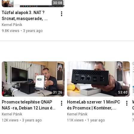
30:08
Tűzfal alapok 3. NAT ?  
Srcnat, masquerade,  
dstnat, melyik micsoda és 
Kernel Pánik
mire való? 2023-01-05
9.8K views
•
3 years ago
31:26
53:40
Proxmox telepítése QNAP 
HomeLab szerver 1 MiniPC 
NAS -ra, Debian 12 Linux és 
és Proxmox | Konténer, 
Windows szerver futtatás 
virtuális gép, USB és PCI 
Kernel Pánik
Kernel Pánik
K
benne. 2023-06-11
passthrough - 2024-09-30 -
12K views
•
3 years ago
11K views
•
1 year ago
7