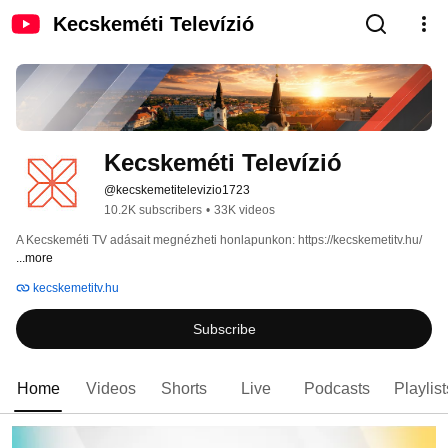
Kecskeméti Televízió
Kecskeméti Televízió
@kecskemetitelevizio1723
10.2K subscribers
•
33K videos
A Kecskeméti TV adásait megnézheti honlapunkon: https://kecskemetitv.hu/ 
...more
kecskemetitv.hu
Subscribe
Home
Videos
Shorts
Live
Podcasts
Playlist