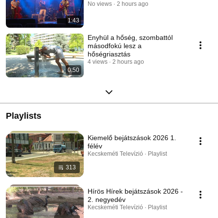
No views
2 hours ago
1:43
Enyhül a hőség, szombattól
másodfokú lesz a
hőségriasztás
4 views
2 hours ago
0:50
Playlists
Kiemelő bejátszások 2026 1.
félév
Kecskeméti Televízió · Playlist
313
Hírös Hírek bejátszások 2026 -
2. negyedév
Kecskeméti Televízió · Playlist