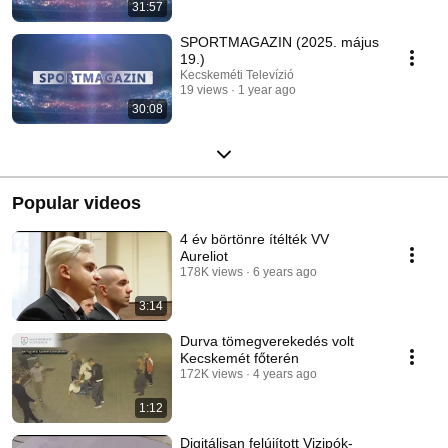
31:57
SPORTMAGAZIN (2025. május
19.)
Kecskeméti Televízió
19 views
1 year ago
30:08
Popular videos
4 év börtönre ítélték VV
Aureliot
178K views
6 years ago
3:14
Durva tömegverekedés volt
Kecskemét főterén
172K views
4 years ago
1:12
Digitálisan felújított Vizipók-