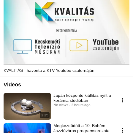
KVALITÁS - havonta a KTV Youtube csatornáján!
Videos
Japán központú kiállítás nyílt a
kerámia stúdióban
No views
2 hours ago
2:25
Megkezdődött a 10. Bohém
Jazzfőváros programsorozata