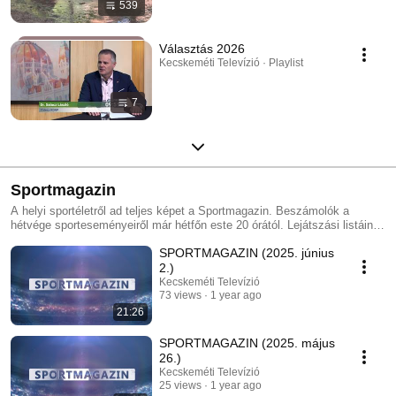
539
Választás 2026
Kecskeméti Televízió · Playlist
7
Sportmagazin
A helyi sportéletről ad teljes képet a Sportmagazin. Beszámolók a
hétvége sporteseményeiről már hétfőn este 20 órától. Lejátszási listáink
csak az aktuális műsorainkat tartalmazzák! Az összes műsorunk
SPORTMAGAZIN (2025. június
megtalálható itt: https://hiros.hu/kecskemeti-tv/
2.)
Kecskeméti Televízió
73 views
1 year ago
21:26
SPORTMAGAZIN (2025. május
26.)
Kecskeméti Televízió
25 views
1 year ago