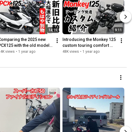
14:10
9:11
Comparing the 2025 new 
Introducing the Monkey 125 
PCX125 with the old model! 
custom touring comfort 
There are many changes 
specification!
54K views
•
1 year ago
48K views
•
1 year ago
other than the handlebar...