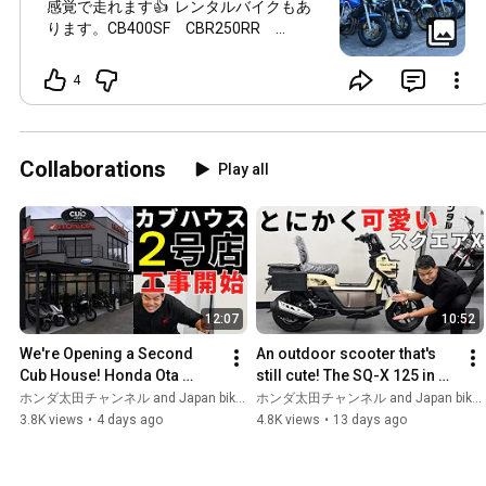
感覚で走れます👍️ レンタルバイクもあ
ります。CB400SF CBR250RR
VTR250🛵💨 まだ、空きがありますので
当店にて受付中！ 体験コース参加費用1
4
日5,000円です。
Collaborations
Play all
12:07
10:52
We're Opening a Second 
An outdoor scooter that's 
Cub House! Honda Ota 
still cute! The SQ-X 125 in 
Sales Commuter Shop 
Yellow has a beige-like hue, 
ホンダ太田チャンネル and Japan bike trip_Zekizap's motoblog
ホンダ太田チャンネル and Japan bike trip_Zekizap's motoblog
Begins Renovations.
giving it a di...
3.8K views
•
4 days ago
4.8K views
•
13 days ago