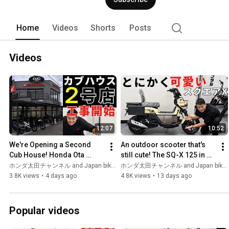
Home
Videos
Shorts
Posts
Videos
12:07
10:52
We're Opening a Second 
An outdoor scooter that's 
Cub House! Honda Ota 
still cute! The SQ-X 125 in 
Sales Commuter Shop 
Yellow has a beige-like hue, 
ホンダ太田チャンネル and Japan bike trip_Zekizap's motoblog
ホンダ太田チャンネル and Japan bike trip_Zekizap's motoblog
Begins Renovations.
giving it a di...
3.8K views
•
4 days ago
4.8K views
•
13 days ago
Popular videos