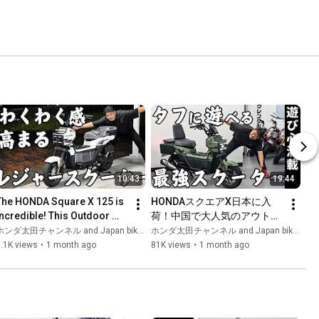
10:43
19:44
The HONDA Square X 125 is 
HONDAスクエアX日本に入
Incredible! This Outdoor 
荷！中国で大人気のアウトド
Scooter Isn't Just Good-
アスクーター。PS250同様の
ンダ太田チャンネル and Japan bike trip_Zekizap's motoblog
ホンダ太田チャンネル and Japan bike trip_Zekizap's motoblog
Looking—It Rides Great...
シートアレンジやテーブル搭
.1K views
•
1 month ago
81K views
•
1 month ago
載で遊び心満載です^^｜価格
は入荷時の為替によって変動
することご了承下さい。