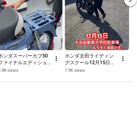
ホンダスーパーカブ50
ホンダ太田ライディン
ファイナルエディショ
グスクール12月15日開
ン入荷しました。鮮や
催　今回はセルフステ
2.4K views
1.9K views
かなブルーです。
アを学んでいきます‼️