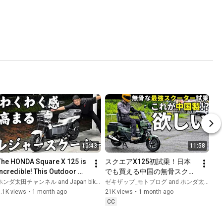
10:43
11:58
The HONDA Square X 125 is 
スクエアX125初試乗！日本
Incredible! This Outdoor 
でも買える中国の無骨スクー
Scooter Isn't Just Good-
ターは低速トルクもりもり。
ンダ太田チャンネル and Japan bike trip_Zekizap's motoblog
ゼキザップ_モトブログ and ホンダ太田チャンネル
Looking—It Rides Great...
見た目もカッコ良くて、遊び
.1K views
•
1 month ago
21K views
•
1 month ago
心もあって楽しい。
CC