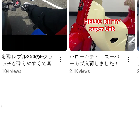
新型レブル250のEクラ
ハローキティ　スーパ
ッチが乗りやすくて楽
ーカブ入荷しました！
しい！ #shorts
詳しくは関連動画にて
10K views
2.1K views