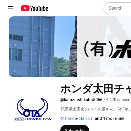
ホンダ太田チ
@katuziushikubo5056
•
4.47K subscri
群馬県太田市のバイク屋さん、(有)ホ
イベントの様子を投稿していきます。
honda-ota.com
and 1 more link
ています！ぜひ、当店のレンタルでバイ
Subscribe