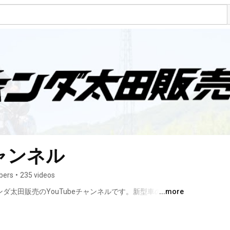
ャンネル
bers
•
235 videos
ンダ太田販売のYouTubeチャンネルです。新型車の紹介や
...more
新車・中古車の販売だけでなく、レンタルにも力を入れ
クの楽しさを体感して下さい^^ 