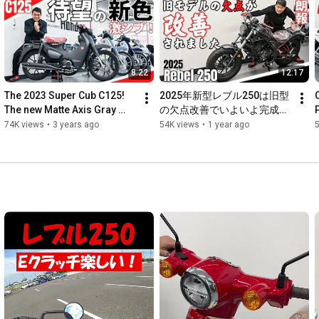
8:22
12:17
The 2023 Super Cub C125! 
2025年新型レブル250は旧型
The new Matte Axis Gray 
の欠点改善でいよいよ完成形
Metallic color is so sleek... 
へ！納車8ヶ月待ちで第2次レ
74K views
•
3 years ago
54K views
•
1 year ago
it's awesome!
ブルブーム到来^^