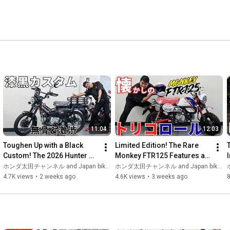
11:04
12:03
Toughen Up with a Black 
Limited Edition! The Rare 
Custom! The 2026 Hunter 
Monkey FTR125 Features a 
Cub in Asteroid Black 
Retro-Cute Traditional 
ホンダ太田チャンネル and Japan bike trip_Zekizap's motoblog
ホンダ太田チャンネル and Japan bike trip_Zekizap's motoblog
ホ
Metallic Gets a Rugged 
Tricolor Scheme.
4.7K views
•
2 weeks ago
4.6K views
•
3 weeks ago
8
Look...