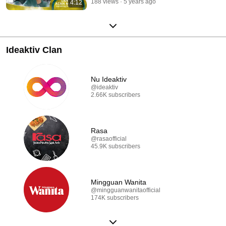
188 views
5 years ago
4:12
Ideaktiv Clan
Nu Ideaktiv
@ideaktiv
2.66K subscribers
Rasa
@rasaofficial
45.9K subscribers
Mingguan Wanita
@mingguanwanitaofficial
174K subscribers