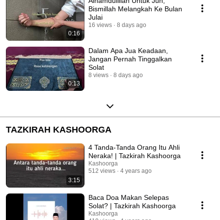
Alhamdulillah Untuk Jun,
Bismillah Melangkah Ke Bulan
Julai
16 views
8 days ago
0:16
Dalam Apa Jua Keadaan,
Jangan Pernah Tinggalkan
Solat
8 views
8 days ago
0:13
TAZKIRAH KASHOORGA
4 Tanda-Tanda Orang Itu Ahli
Neraka! | Tazkirah Kashoorga
Kashoorga
512 views
4 years ago
3:15
Baca Doa Makan Selepas
Solat? | Tazkirah Kashoorga
Kashoorga