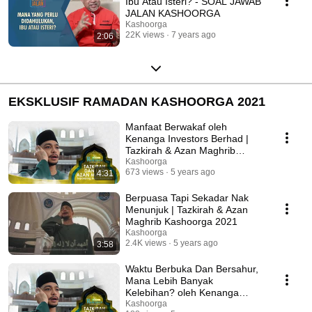
Ibu Atau Isteri? - SOAL JAWAB
JALAN KASHOORGA
Kashoorga
22K views
7 years ago
2:06
EKSKLUSIF RAMADAN KASHOORGA 2021
Manfaat Berwakaf oleh
Kenanga Investors Berhad |
Tazkirah & Azan Maghrib
Kashoorga 2021
Kashoorga
673 views
5 years ago
4:31
Berpuasa Tapi Sekadar Nak
Menunjuk | Tazkirah & Azan
Maghrib Kashoorga 2021
Kashoorga
2.4K views
5 years ago
3:58
Waktu Berbuka Dan Bersahur,
Mana Lebih Banyak
Kelebihan? oleh Kenanga
Investors Berhad
Kashoorga