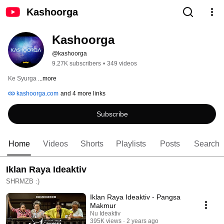
Kashoorga
Kashoorga
@kashoorga
9.27K subscribers
•
349 videos
Ke Syurga 
...more
kashoorga.com
and 4 more links
Subscribe
Home
Videos
Shorts
Playlists
Posts
Search
Iklan Raya Ideaktiv
SHRMZB :)
Iklan Raya Ideaktiv - Pangsa
Makmur
Nu Ideaktiv
395K views
2 years ago