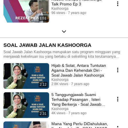
Talk Promo Ep 3
Kashoorga
96 views
7 years ago
1:01
SOAL JAWAB JALAN KASHOORGA
Soal Jawab Jalan Kashoorga merupakan satu program mingguan yang
menjawab kekeliruan isu yang berlaku di sekeliling kita terutamanya
berkenaan Islam. Pendekatan yang lebih kontemporari ini menyaksikan
Hijab & Solat, Antara Tuntutan
seorang panel menjawab persoalan anda.
Agama Dan Kehendak Diri -
Soal Jawab Jalan Kashoorga
Kashoorga
2.8K views
7 years ago
2:12
5 Tanggungjawab Suami
Terhadap Pasangan , Isteri
Yang Berkerja - Soal Jawab
Jalan Kashoorga
Kashoorga
4K views
7 years ago
2:31
Mana Yang Perlu DiDahulukan,