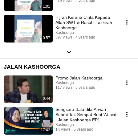
419 views
4 years ago
1:01
Hijrah Kerana Cinta Kepada
Allah SWT & Rasul | Tazkirah
Kashoorga
Kashoorga
597 views
4 years ago
0:57
JALAN KASHOORGA
Promo Jalan Kashoorga
Kashoorga
117 views
5 years ago
0:44
Sengsara Balu Bila Arwah
Suami Tak Sempat Buat Wasiat
| Jalan Kashoorga EP1
Kashoorga
1K views
5 years ago
17:42