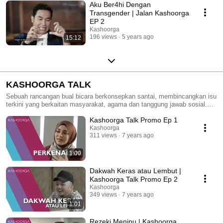
Aku Ber4hi Dengan
Transgender | Jalan Kashoorga
EP 2
Kashoorga
196 views
5 years ago
15:12
KASHOORGA TALK
Sebuah rancangan bual bicara berkonsepkan santai, membincangkan isu
terkini yang berkaitan masyarakat, agama dan tanggung jawab sosial.
Sebuah produksi terbitan untuk siaran Astro Oasis dan perantaranya
Kashoorga Talk Promo Ep 1
ialah Uyaina Arshad & Radin.
Kashoorga
311 views
7 years ago
1:00
Dakwah Keras atau Lembut |
Kashoorga Talk Promo Ep 2
Kashoorga
349 views
7 years ago
1:01
Rezeki Menipu | Kashoorga