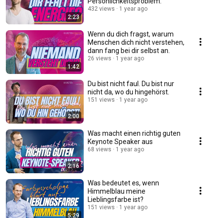
Persönlichkeitsproblem.
432 views
1 year ago
2:23
Wenn du dich fragst, warum
Menschen dich nicht verstehen,
dann fang bei dir selbst an.
26 views
1 year ago
1:42
Du bist nicht faul. Du bist nur
nicht da, wo du hingehörst.
151 views
1 year ago
2:00
Was macht einen richtig guten
Keynote Speaker aus
68 views
1 year ago
2:16
Was bedeutet es, wenn
Himmelblau meine
Lieblingsfarbe ist?
151 views
1 year ago
5:29