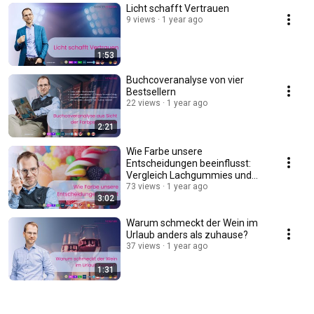
Licht schafft Vertrauen
9 views
1 year ago
1:53
Buchcoveranalyse von vier
Bestsellern
22 views
1 year ago
2:21
Wie Farbe unsere
Entscheidungen beeinflusst:
Vergleich Lachgummies und
Napoleon
73 views
1 year ago
3:02
Warum schmeckt der Wein im
Urlaub anders als zuhause?
37 views
1 year ago
1:31