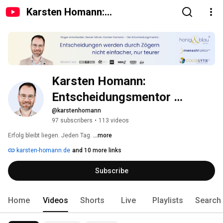
Karsten Homann:
Entscheidungsmentor
Farbpsychologe
Karsten Homann: 
Entscheidungsmentor 
Farbpsychologe
@karstenhomann
97 subscribers
•
113 videos
Erfolg bleibt liegen. Jeden Tag. 
...more
karsten-homann.de
and 10 more links
Subscribe
Home
Videos
Shorts
Live
Playlists
Search