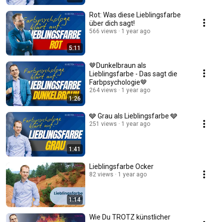
Rot: Was diese Lieblingsfarbe
über dich sagt!
566 views
1 year ago
5:11
🤎Dunkelbraun als
Lieblingsfarbe - Das sagt die
Farbpsychologie🤎
264 views
1 year ago
1:26
🩶 Grau als Lieblingsfarbe 🩶
251 views
1 year ago
1:41
Lieblingsfarbe Ocker
82 views
1 year ago
1:14
Wie Du TROTZ künstlicher