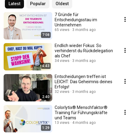
Latest
Popular
Oldest
7 Gründe für
Entscheidungsstau im
Unternehmen
65 views
3 months ago
7:08
Endlich wieder Fokus: So
verhinderst du Rückdelegation
als Chef
34 views
3 months ago
4:43
Entscheidungen treffen ist
LEICHT: Das Geheimnis deines
Erfolgs!
32 views
3 months ago
2:40
Colorlytix® Menschfaktor®
Training für Führungskräfte
und Teams
13 views
4 months ago
1:29