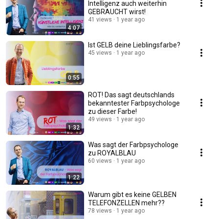
Intelligenz auch weiterhin
GEBRAUCHT wirst!
41 views
1 year ago
4:07
Ist GELB deine Lieblingsfarbe?
45 views
1 year ago
0:55
ROT! Das sagt deutschlands
bekanntester Farbpsychologe
zu dieser Farbe!
49 views
1 year ago
1:32
Was sagt der Farbpsychologe
zu ROYALBLAU
60 views
1 year ago
1:22
Warum gibt es keine GELBEN
TELEFONZELLEN mehr??
78 views
1 year ago