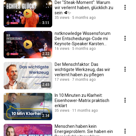
Der "Steak-Moment": Warum
wir verlernt haben, glücklich zu
sein 🥩✨
35 views
5 months ago
3:11
nxtknowledge Wissensforum
Der Entscheidungs-Code mi
Keynote-Speaker Karsten
Homann
16 views
5 months ago
2:22
Der Menschfaktor: Das
wichtigste Werkzeug, das wir
verlernt haben zu pflegen
17 views
7 months ago
2:45
In 10 Minuten zu Klarheit:
Eisenhower-Matrix praktisch
erklärt
35 views
11 months ago
2:34
Menschen haben kein
Energieproblem. Sie haben ein