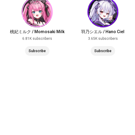
桃妃ミルク / Momosaki Milk
羽乃シエル / Hano Ciel
6.81K subscribers
3.65K subscribers
Subscribe
Subscribe