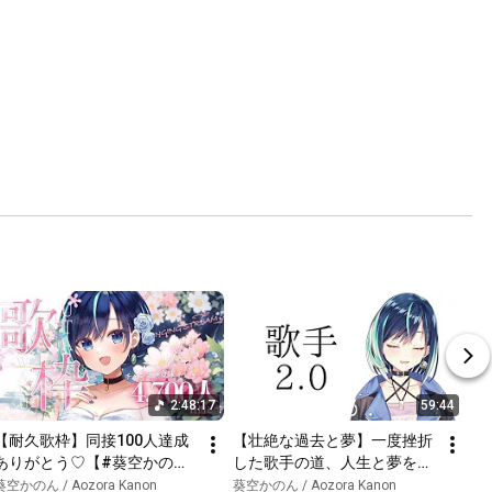
2:48:17
59:44
【耐久歌枠】同接100人達成
【壮絶な過去と夢】一度挫折
ありがとう♡【#葵空かのん/
した歌手の道、人生と夢を熱
ラブボックス】
く語る【葵空かのん/ラブボ
葵空かのん / Aozora Kanon
葵空かのん / Aozora Kanon