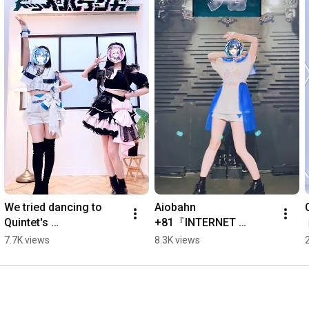
We tried dancing to 
Aiobahn 
Quintet's 
+81『INTERNET 
"Doppelganger"! We're 
OVERDOSE』踊ってみ
7.7K views
8.3K views
from the same agency 
た / #kotoko #Aiobahn 
♡ / #Quintet #Rabipare 
#葵空かのん #shorts
#...