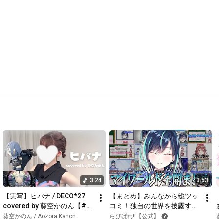
🎫Tickets on sale now

➟ 
https://lovvebox.zaiko.io/e/cheerme2026
⑅💠┈┈┈┈┈┈┈┈┈┈┈┈┈┈┈┈┈┈💠⑅

General Tag 
#AoiSoraKanon
FA 
#EeKanon
Fan Mark 🎵🎨

Fan Name 
#AoiSoraOrchestra
, 
#AoiSoraOrchestraMembers
Clip Videos ✂ 
#Kanontet
⑅💠┈┈┈┈┈┈┈┈┈┈┈┈┈┈┈┈┈┈💠⑅

https://twitter.com/kanon_lvv
YouTube Membership here!

3:24
3:53
https://www.youtube.com/channel/UCRlH...
【実写】ヒバナ / DECO*27 
【まとめ】みんなから総ツッ
Fan Club here!

covered by 葵空かのん【#歌
コミ！独自の世界を披露する
ってみた/初音ミク】
歌姫アイドル【葵空かのん/
葵空かのん / Aozora Kanon
らびぱれ!!【公式】