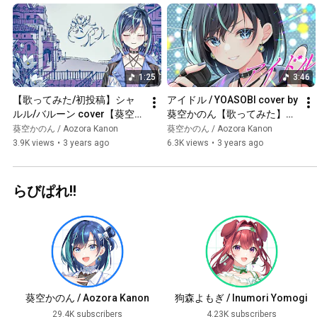
1:25
3:46
【歌ってみた/初投稿】シャ
アイドル / YOASOBI cover by 
ルル/バルーン cover【葵空か
葵空かのん【歌ってみた】
のん/ラブボックス】
『推しの子』OP
葵空かのん / Aozora Kanon
葵空かのん / Aozora Kanon
3.9K views
•
3 years ago
6.3K views
•
3 years ago
らびぱれ!!
葵空かのん / Aozora Kanon
狗森よもぎ / Inumori Yomogi
29.4K subscribers
4.23K subscribers