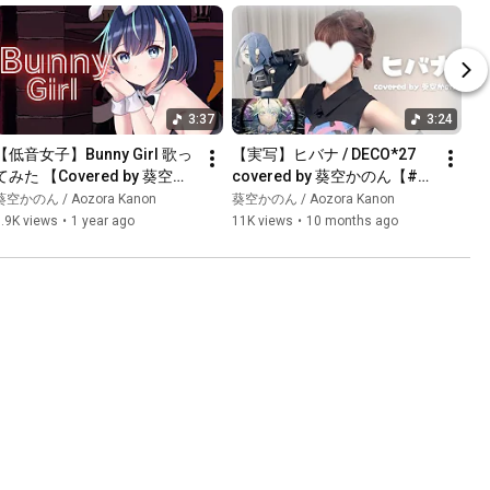
3:37
3:24
【低音女子】Bunny Girl 歌っ
【実写】ヒバナ / DECO*27 
てみた 【Covered by 葵空か
covered by 葵空かのん【#歌
のん】
ってみた/初音ミク】
葵空かのん / Aozora Kanon
葵空かのん / Aozora Kanon
.9K views
•
1 year ago
11K views
•
10 months ago