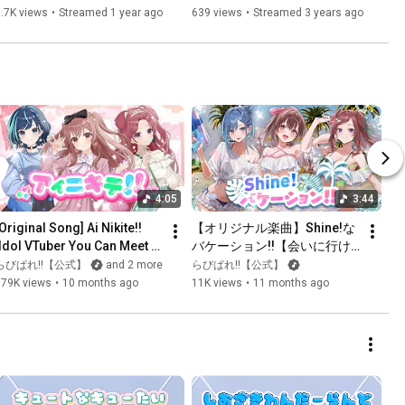
ックス】
.7K views
•
Streamed 1 year ago
639 views
•
Streamed 3 years ago
4:05
3:44
Original Song] Ai Nikite!! 
【オリジナル楽曲】Shine!な
[Idol VTuber You Can Meet / 
バケーション!!【会いに行け
Ravipare!!]
るアイドルVTuber / らびぱ
らびぱれ!!【公式】
and 2 more
らびぱれ!!【公式】
れ!!】
879K views
•
10 months ago
11K views
•
11 months ago