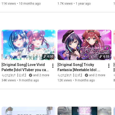
https://kanon-lvv.fanbox.cc/
らびぱれ!!/会いに行けるアイ
11K views
•
10 months ago
1.7K views
•
1 year ago
1
ドルVTuber】
⑅💠┈┈┈┈┈┈┈┈┈┈┈┈┈┈┈┈┈┈💠⑅

Lovebox

Twitter: 
https://twitter.com/LoVVebox
HP: 
https://lovvebox.com/
For inquiries, please contact us here:

https://lovvebox.com/contact
4:00
4:33
⑅💠┈┈┈┈┈┈┈┈┈┈┈┈┈┈┈┈┈┈┈💠⑅

[Original Song] Love Vivid 
[Original Song] Tricky 
[
Palette [Idol VTuber you can 
Fantasia [Meetable Idol 
#NewVTuber
#AozoraKanon
#AozoraKanon
#VTuber
meet / Ravipalette!!]
VTuber / Ravipare!!]
らびぱれ!!【公式】
and 2 more
らびぱれ!!【公式】
and 2 more
#Vsinger
34K views
•
9 months ago
12K views
•
9 months ago