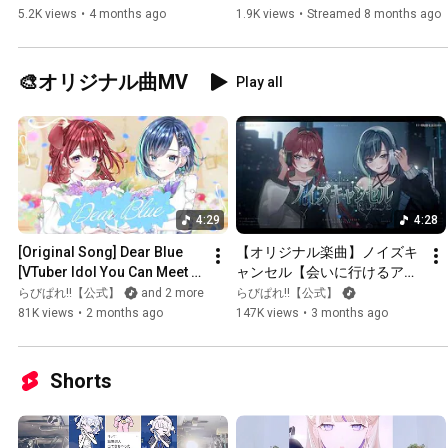
[#CoverSong / The 
ボックス】
5.2K views
•
4 months ago
1.9K views
•
Streamed 8 months ago
Apothecary...
🎨オリジナル曲MV
Play all
4:29
4:28
[Original Song] Dear Blue 
【オリジナル楽曲】ノイズキ
[VTuber Idol You Can Meet / 
ャンセル【会いに行けるアイ
Rabipare!!]
ドルVTuber / らびぱれ!!】
らびぱれ!!【公式】
and 2 more
らびぱれ!!【公式】
81K views
•
2 months ago
147K views
•
3 months ago
Shorts