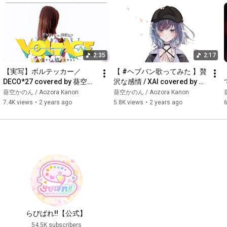
2:35
2:17
【実写】ボルテッカー／
【 #ヘブバン歌ってみた 】贅
DECO*27 covered by 葵空か
沢な感情 / XAI covered by 葵
のん【歌ってみた/ポケモン/
空かのん【#ヘブバン】
葵空かのん / Aozora Kanon
葵空かのん / Aozora Kanon
ボカロ】
7.4K views
•
2 years ago
5.8K views
•
2 years ago
6
らびぱれ!!【公式】
54.5K subscribers