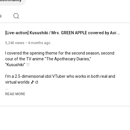
s
[Live-action] Kusushiki / Mrs. GREEN APPLE covered by Aoi Sora Kanon [#CoverSong / The Apothecary...
5,240 views
4 months ago
I covered the opening theme for the second season, second 
cour of the TV anime "The Apothecary Diaries,"

"Kusushiki" ♡

I'm a 2.5-dimensional idol VTuber who works in both real and 
virtual worlds 🎵🎨

〖🌸Event Information〗

READ MORE
📣March 22nd, 2026 (Sun)

Rabipare!! Mini Live ~ Cheer Me ~

▫️Venue┊ BUZZ music LABO Shinjuku

▫️Doors Open┊ 
11:45
 / Show Starts: 
12:30