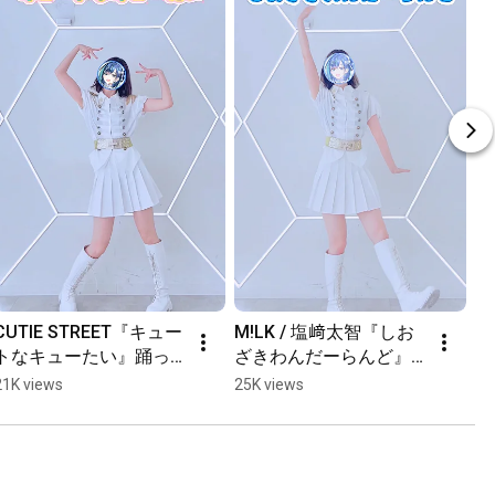
CUTIE STREET『キュー
M!LK / 塩﨑太智『しお
トなキューたい』踊っ
ざきわんだーらんど』
てみた / #cutiestreet #
踊ってみた / #milk #葵
21K views
25K views
きゅーすと #ポケモン #
空かのん #shorts
葵空かのん #shorts