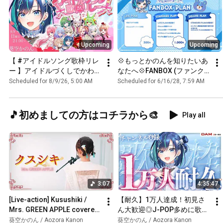
Upcoming
Upcoming
【 #アイドルソング歌枠リレ
💠もっとかのんを知りたいあ
ー 】アイドルづくしでかわい
なたへ💠FANBOX (ファンク
いをお届け♡【#葵空かのん/
ラブ) はいかがですか？💠
Scheduled for 8/9/26, 5:00 AM
Scheduled for 6/16/28, 7:59 AM
ラブボックス】
🎵初めましての方はコチラから🎨
Play all
3:07
4:35:47
[Live-action] Kusushiki / 
【耐久】1万人達成！初見さ
Mrs. GREEN APPLE covered 
ん大歓迎◎J-POP多めに歌っ
by Aoi Sora Kanon 
てます！【#葵空かのん/ラブ
葵空かのん / Aozora Kanon
葵空かのん / Aozora Kanon