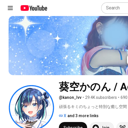
葵空かのん / Aoz
@kanon_lvv
•
29.4K subscribers
•
690
頑張るキミのちょっと特別な癒し空間 
X
and 3 more links
Subscribe
Join