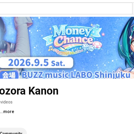
ora Kanon
 videos
...more
Community