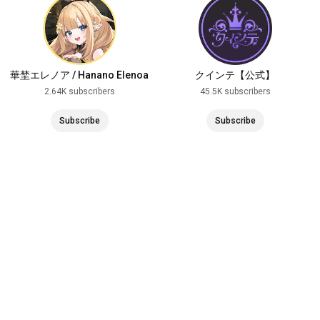
華埜エレノア / Hanano Elenoa
クインテ【公式】
2.64K subscribers
45.5K subscribers
Subscribe
Subscribe