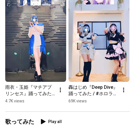
雨衣・玉姫『マチアプ
轟はじめ『Deep Dive』
リンセス』踊ってみた / 
踊ってみた / #ホロライ
#雨衣 #葵空かのん 
ブ #regloss #葵空かの
4.7K views
69K views
#shorts
ん #桃妃ミルク #shorts
歌ってみた
Play all