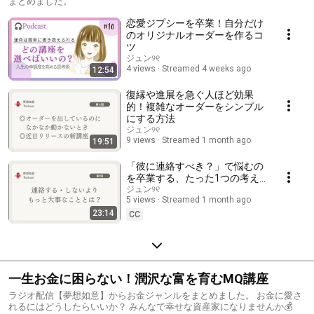
まとめました。
恋愛ジプシーを卒業！自分だけ
のオリジナルオーダーを作るコ
ツ
ジュン୨୧
4 views
Streamed 4 weeks ago
12:54
復縁や進展を急ぐ人ほど効果
的！複雑なオーダーをシンプル
にする方法
ジュン୨୧
9 views
Streamed 1 month ago
19:51
「彼に連絡すべき？」で悩むの
を卒業する、たった1つの考え
方
ジュン୨୧
5 views
Streamed 1 month ago
23:14
CC
一生お金に困らない！潤沢な富を育むMQ講座
ラジオ配信【夢想如意】からお金ジャンルをまとめました。 お金に愛さ
れるにはどうしたらいいか？ みんなで幸せな資産家になりませんか💰