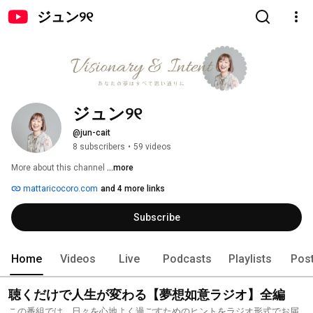
ジュン୨୧
ジュン୨୧
@jun-cait
8 subscribers
•
59 videos
More about this channel
...more
mattaricocoro.com
and 4 more links
Subscribe
Home
Videos
Live
Podcasts
Playlists
Pos
聴くだけで人生が変わる【夢想如意ラジオ】全編
この番組では、日々を心地よく過ごすためのヒントをラジオ形式でお届