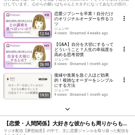
けしています。 心からの願いはちゃんとカタチになってあなたの目の前
に現れます。
恋愛ジプシーを卒業！自分だけ
のオリジナルオーダーを作るコ
ツ
ジュン୨୧
4 views
Streamed 4 weeks ago
12:54
【Q&A】自分を大切にするって
どういうこと？人生の幸福度を
高める思考習慣
ジュン୨୧
8 views
Streamed 1 month ago
26:00
復縁や進展を急ぐ人ほど効果
的！複雑なオーダーをシンプル
にする方法
ジュン୨୧
9 views
Streamed 1 month ago
19:51
【恋愛・人間関係】大好きな彼からも周りからも唯
一無二の女性として大切にされる魔法
ラジオ配信【夢想如意】の中で、主に恋愛ジャンルを取り扱った配信を