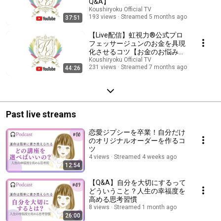
Q&A】
Koushiryoku Official TV
193 views
Streamed 5 months ago
37:51
【Live配信】虹視力®︎公式プロ
フェッサージュンのお金を具現
化させるコツ【お金のお悩みに
答えます】
Koushiryoku Official TV
231 views
Streamed 7 months ago
44:26
Past live streams
恋愛ジプシーを卒業！自分だけ
のオリジナルオーダーを作るコ
ツ
4 views
Streamed 4 weeks ago
12:54
【Q&A】自分を大切にするって
どういうこと？人生の幸福度を
高める思考習慣
8 views
Streamed 1 month ago
26:00