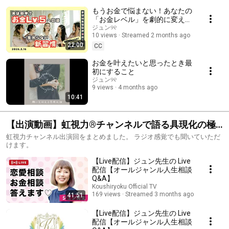
もうお金で悩まない！あなたの
「お金レベル」を劇的に変えて
理想の未来を創る方法
ジュン୨୧
10 views
Streamed 2 months ago
22:00
CC
お金を叶えたいと思ったとき最
初にすること
ジュン୨୧
9 views
4 months ago
10:41
【出演動画】虹視力®チャンネルで語る具現化の極
意
虹視力チャンネル出演回をまとめました。 ラジオ感覚でも聞いていただ
けます。
【Live配信】ジュン先生の Live
配信【オールジャンル人生相談
Q&A】
Koushiryoku Official TV
169 views
Streamed 3 months ago
41:51
【Live配信】ジュン先生の Live
配信【オールジャンル人生相談