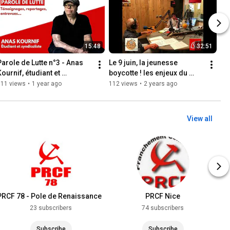
15:48
32:51
Parole de Lutte n°3 - Anas 
Le 9 juin, la jeunesse 
ournif, étudiant et 
boycotte ! les enjeux du 
syndicaliste
scrutin européiste - la JRCF 
611 views
•
1 year ago
112 views
•
2 years ago
au micro de RadioGalère
View all
PRCF 78 - Pole de Renaissance
PRCF Nice
Communiste Yvelines
23 subscribers
74 subscribers
Subscribe
Subscribe