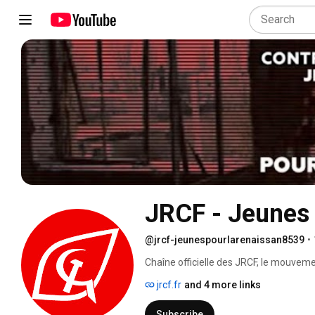
JRCF - Jeunes
@jrcf-jeunespourlarenaissan8539
•
Chaîne officielle des JRCF, le mouve
France. 
jrcf.fr
and 4 more links
Subscribe