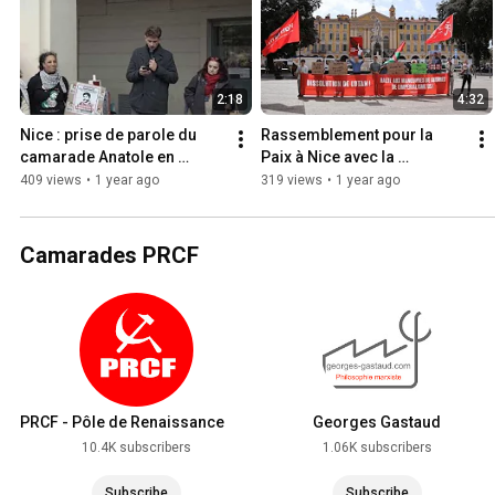
2:18
4:32
Nice : prise de parole du 
Rassemblement pour la 
camarade Anatole en 
Paix à Nice avec la 
soutien au camarade 
Plateforme Anti-
409 views
•
1 year ago
319 views
•
1 year ago
Georges Ibrahim Abdallah
Impérialiste
Camarades PRCF
PRCF - Pôle de Renaissance
Georges Gastaud
Communiste en France
10.4K subscribers
1.06K subscribers
Subscribe
Subscribe