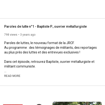
Paroles de lutte n°1 - Baptiste P., ouvrier métallurgiste
798 views
3 years ago
Paroles de luttes, le nouveau format de la JRCF.

Au programme : des témoignages de militants, des reportages 
au plus près des luttes et des entrevues exclusives !

Dans cet épisode, retrouvez Baptiste, ouvrier métallurgiste et 
militant communiste.

Suivez nous sur les réseaux sociaux :

READ MORE
• JRCF :  

               FB - 
https://www.facebook.com/JRCF.Initiat...
               Twitter - 
https://twitter.com/JRCF_​​​​
               Blog - 
http://jrcf.over-blog.org/​​​​
               Instagram - 
https://www.instagram.com/jrcf_officiel/