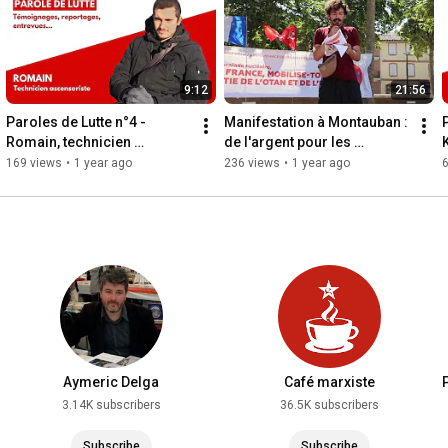
• PRCF : 
https://www.initiative-communiste.fr/
9:12
21:56
Paroles de Lutte n°4 - 
Manifestation à Montauban : 
Romain, technicien 
de l'argent pour les 
K
ascensoriste
salaires, pas pour la guerre 
169 views
•
1 year ago
236 views
•
1 year ago
!
Aymeric Delga
Café marxiste
3.14K subscribers
36.5K subscribers
Subscribe
Subscribe