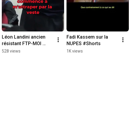
Léon Landini ancien 
Fadi Kassem sur la 
résistant FTP-MOI 
NUPES #Shorts
explique pourquoi il a 
528 views
1K views
rejoint le PRCF