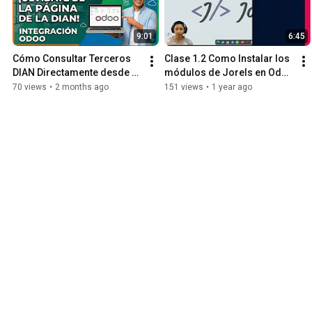
9:01
6:45
Cómo Consultar Terceros 
Clase 1.2 Como Instalar los 
DIAN Directamente desde 
módulos de Jorels en Odoo 
Odoo (Sin Salir del ERP)
Community.
70 views
•
2 months ago
151 views
•
1 year ago