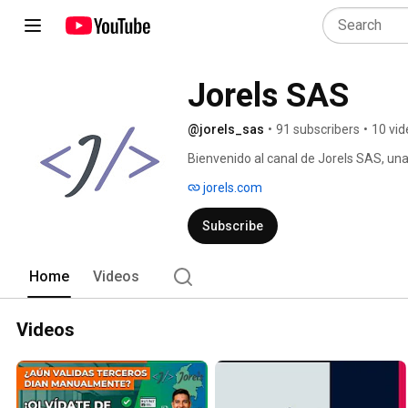
Jorels SAS
@jorels_sas
•
91 subscribers
•
10 vid
Bienvenido al canal de Jorels SAS, un
nómina electrónica para Odoo. Aquí e
jorels.com
para gestionar tus procesos contables 
requisitos de la DIAN. También te mos
Subscribe
Odoo, así como otros temas relacionado
Suscríbete a nuestro canal y activa las
Home
Videos
Videos