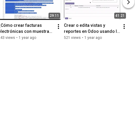
29:11
41:21
¿Cómo crear facturas 
Crear o edita vistas y 
electrónicas con muestras 
reportes en Odoo usando IA 
comerciales? | Odoo | 
con Debug AI | Jorels
543 views
•
1 year ago
521 views
•
1 year ago
Colombia | Jorels