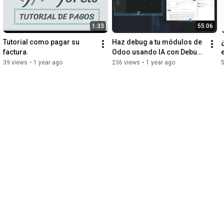
1:33
55:06
Tutorial como pagar su 
Haz debug a tu módulos de 
factura.
Odoo usando IA con Debug 
AI | Jorels
39 views
•
1 year ago
236 views
•
1 year ago