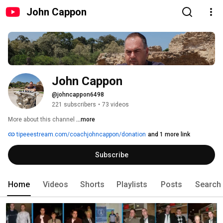
John Cappon
John Cappon
@johncappon6498
221 subscribers
•
73 videos
More about this channel
...more
tipeeestream.com/coachjohncappon/donation
and 1 more link
Subscribe
Home
Videos
Shorts
Playlists
Posts
Search