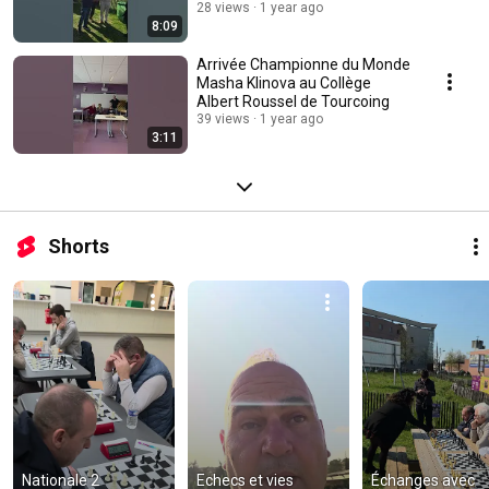
Tourcoing
28 views
1 year ago
8:09
Arrivée Championne du Monde
Masha Klinova au Collège
Albert Roussel de Tourcoing
39 views
1 year ago
3:11
Shorts
Nationale 2 
Echecs et vies 
Échanges avec 