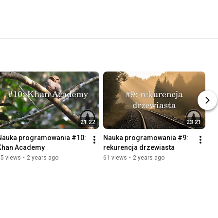
21:22
23:21
Nauka programowania #10: 
Nauka programowania #9: 
Khan Academy
rekurencja drzewiasta
55 views
•
2 years ago
61 views
•
2 years ago