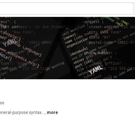
eos
general-purpose syntax. 
...more