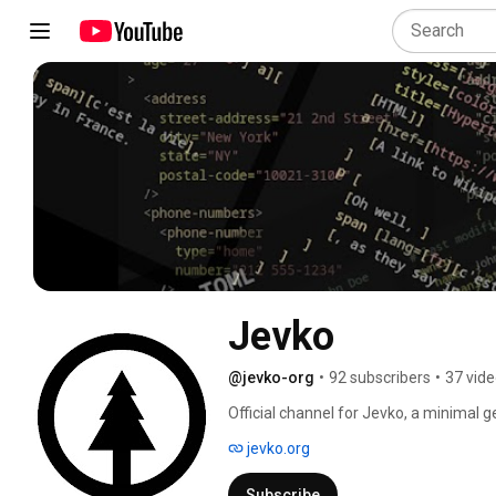
Jevko
@jevko-org
•
92 subscribers
•
37 vid
Official channel for Jevko, a minimal 
jevko.org
Subscribe