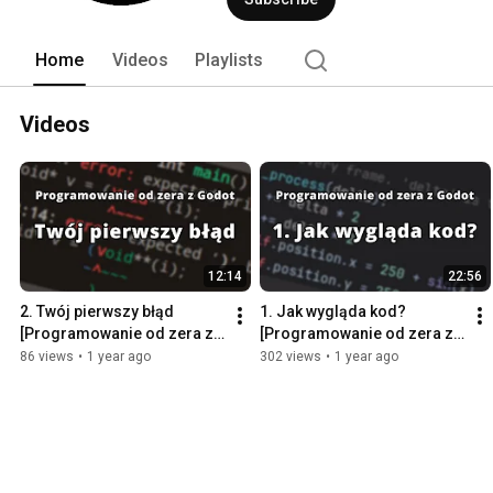
Home
Videos
Playlists
Videos
12:14
22:56
2. Twój pierwszy błąd 
1. Jak wygląda kod? 
[Programowanie od zera z 
[Programowanie od zera z 
Godot]
Godot]
86 views
•
1 year ago
302 views
•
1 year ago