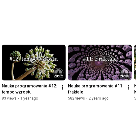
20:12
26:38
Nauka programowania #12: 
Nauka programowania #11: 
tempo wzrostu
fraktale
83 views
•
1 year ago
582 views
•
2 years ago