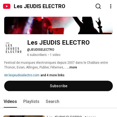
Les JEUDIS ELECTRO
Les JEUDIS ELECTRO
@JEUDISELECTRO
6 subscribers
•
1 video
Festival de musiques électroniques depuis 2007 dans le Chablais entre 
Thonon, Evian, Allinges, Publier, Féternes,... 
...more
lesjeudiselectro.com
and 4 more links
Subscribe
Videos
Playlists
Search