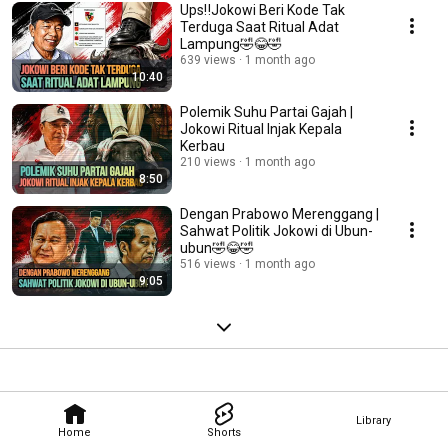
Ups‼️Jokowi Beri Kode Tak
Terduga Saat Ritual Adat
Lampung🤣😂🤣
639 views
1 month ago
10:40
Polemik Suhu Partai Gajah |
Jokowi Ritual Injak Kepala
Kerbau
210 views
1 month ago
8:50
Dengan Prabowo Merenggang |
Sahwat Politik Jokowi di Ubun-
ubun🤣😂🤣
516 views
1 month ago
9:05
Library
Home
Shorts