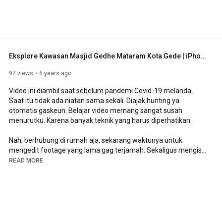
Eksplore Kawasan Masjid Gedhe Mataram Kota Gede | iPhone 7 Plus
97 views
6 years ago
Video ini diambil saat sebelum pandemi Covid-19 melanda. 
Saat itu tidak ada niatan sama sekali. Diajak hunting ya 
otomatis gaskeun. Belajar video memang sangat susah 
menurutku. Karena banyak teknik yang harus diperhatikan.

Nah, berhubung di rumah aja, sekarang waktunya untuk 
mengedit footage yang lama gag terjamah. Sekaligus mengisi 
konten di YouTube.

READ MORE
Kamu ngapain aja nih selama di rumah aja.

Behind the Scene !

--------------------------------

Edited on VN Video Editor
