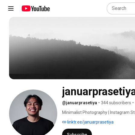
januarprasetiy
@januarprasetiya
•
344 subscribers
•
Minimalist Photography | Instagram St
linktr.ee/januarprasetiya
Subscribe