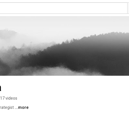
a
17 videos
rategist 
...more