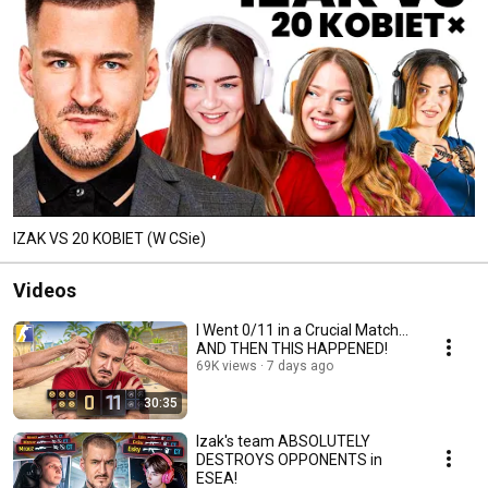
IZAK VS 20 KOBIET (W CSie)
Videos
I Went 0/11 in a Crucial Match...
AND THEN THIS HAPPENED!
69K views
7 days ago
30:35
Izak's team ABSOLUTELY
DESTROYS OPPONENTS in
ESEA!