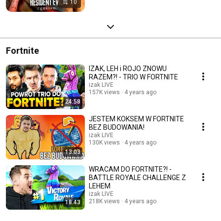
10
Fortnite
IZAK, LEH i ROJO ZNOWU
RAZEM?! - TRIO W FORTNITE
izak LIVE
157K views
4 years ago
24:58
JESTEM KOKSEM W FORTNITE
BEZ BUDOWANIA!
izak LIVE
130K views
4 years ago
13:03
WRACAM DO FORTNITE?! -
BATTLE ROYALE CHALLENGE Z
LEHEM
izak LIVE
218K views
4 years ago
18:43