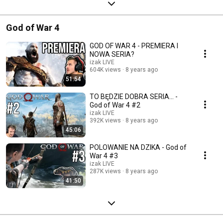
God of War 4
GOD OF WAR 4 - PREMIERA I
NOWA SERIA?
izak LIVE
604K views
8 years ago
51:54
TO BĘDZIE DOBRA SERIA... -
God of War 4 #2
izak LIVE
392K views
8 years ago
45:06
POLOWANIE NA DZIKA - God of
War 4 #3
izak LIVE
287K views
8 years ago
41:50