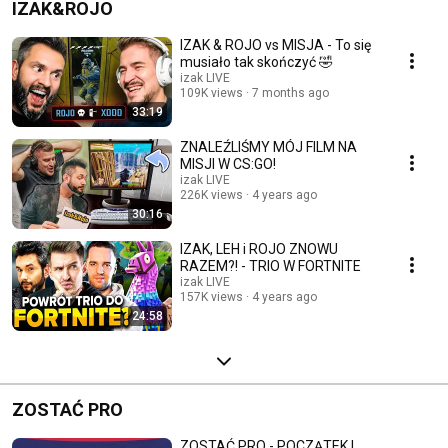
IZAK&ROJO
IZAK & ROJO vs MISJA - To się
musiało tak skończyć 🤣
izak LIVE
109K views
7 months ago
33:19
ZNALEŹLIŚMY MÓJ FILM NA
MISJI W CS:GO!
izak LIVE
226K views
4 years ago
30:16
IZAK, LEH i ROJO ZNOWU
RAZEM?! - TRIO W FORTNITE
izak LIVE
157K views
4 years ago
24:58
ZOSTAĆ PRO
ZOSTAĆ PRO - POCZĄTEK |