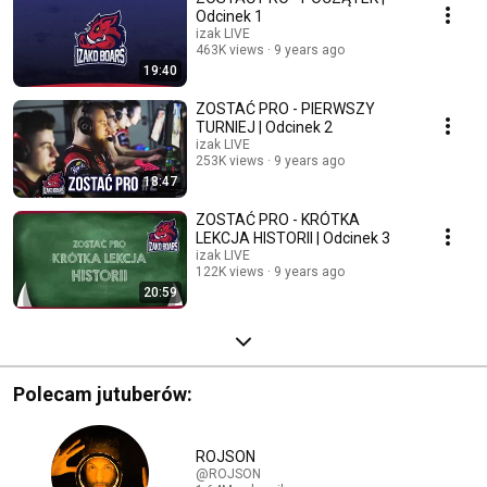
Odcinek 1
izak LIVE
463K views
9 years ago
19:40
ZOSTAĆ PRO - PIERWSZY
TURNIEJ | Odcinek 2
izak LIVE
253K views
9 years ago
18:47
ZOSTAĆ PRO - KRÓTKA
LEKCJA HISTORII | Odcinek 3
izak LIVE
122K views
9 years ago
20:59
Polecam jutuberów:
ROJSON
@ROJSON