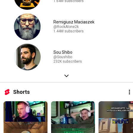
1.64M subscribers
Remigiusz Maciaszek
@RockAlone2k
1.44M subscribers
Sou Shibo
@Soushibo
232K subscribers
Shorts