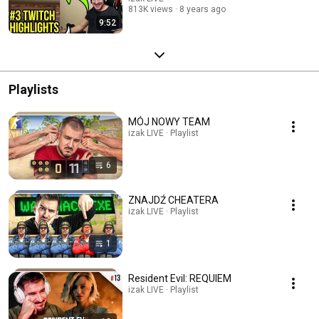
813K views
8 years ago
9:52
Playlists
MÓJ NOWY TEAM
izak LIVE · Playlist
6
ZNAJDŹ CHEATERA
izak LIVE · Playlist
1
Resident Evil: REQUIEM
izak LIVE · Playlist