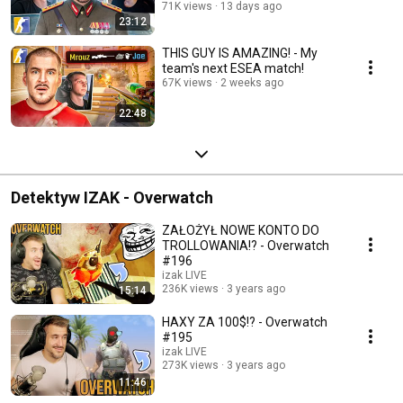
71K views
13 days ago
23:12
THIS GUY IS AMAZING! - My
team's next ESEA match!
67K views
2 weeks ago
22:48
Detektyw IZAK - Overwatch
ZAŁOŻYŁ NOWE KONTO DO
TROLLOWANIA!? - Overwatch
#196
izak LIVE
236K views
3 years ago
15:14
HAXY ZA 100$!? - Overwatch
#195
izak LIVE
273K views
3 years ago
11:46