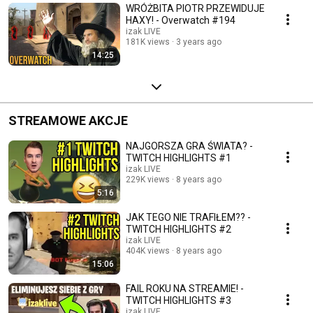
WRÓŻBITA PIOTR PRZEWIDUJE
HAXY! - Overwatch #194
izak LIVE
181K views
3 years ago
14:25
STREAMOWE AKCJE
NAJGORSZA GRA ŚWIATA? -
TWITCH HIGHLIGHTS #1
izak LIVE
229K views
8 years ago
5:16
JAK TEGO NIE TRAFIŁEM?? -
TWITCH HIGHLIGHTS #2
izak LIVE
404K views
8 years ago
15:06
FAIL ROKU NA STREAMIE! -
TWITCH HIGHLIGHTS #3
izak LIVE