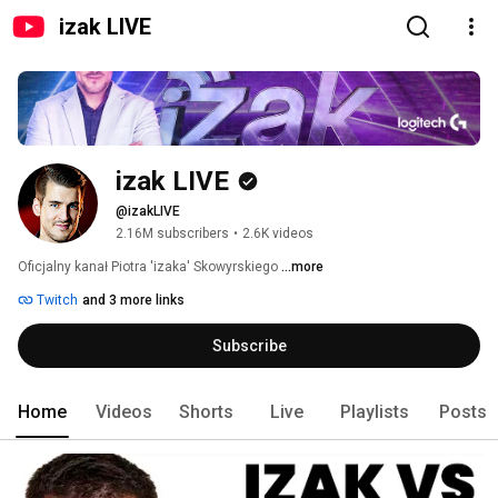
izak LIVE
izak LIVE
@izakLIVE
2.16M subscribers
•
2.6K videos
Oficjalny kanał Piotra 'izaka' Skowyrskiego 
...more
Twitch
and 3 more links
Subscribe
Home
Videos
Shorts
Live
Playlists
Posts