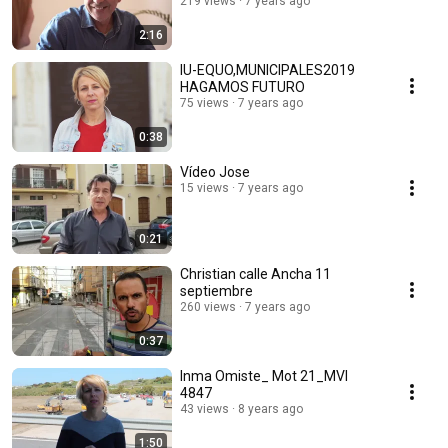
219 views
7 years ago
2:16
IU-EQUO,MUNICIPALES2019
HAGAMOS FUTURO
75 views
7 years ago
0:38
Vídeo Jose
15 views
7 years ago
0:21
Christian calle Ancha 11
septiembre
260 views
7 years ago
0:37
Inma Omiste_ Mot 21_MVI
4847
43 views
8 years ago
1:50