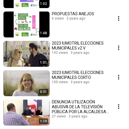
1:02
PROPUESTAS ANEJOS
6 views
3 years ago
1:48
2023 IUMOTRIL ELECCIONES
MUNICIPALES v2 V
192 views
3 years ago
1:01
2023 IUMOTRIL ELECCIONES
MUNICIPALES CORTO
100 views
3 years ago
0:31
DENUNCIA UTILIZACIÓN
ABUSIVA DE LA TELEVISIÓN
PÚBLICA POR LA ALCALDESA
Y SU EQUIPO DE GOBIERNO
27 views
3 years ago
1:10