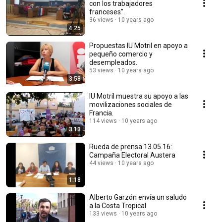
con los trabajadores
franceses".
36 views
10 years ago
4:25
Propuestas IU Motril en apoyo a
pequeño comercio y
desempleados.
53 views
10 years ago
3:58
IU Motril muestra su apoyo a las
movilizaciones sociales de
Francia.
114 views
10 years ago
3:13
Rueda de prensa 13.05.16:
Campaña Electoral Austera
44 views
10 years ago
1:18
Alberto Garzón envía un saludo
a la Costa Tropical
133 views
10 years ago