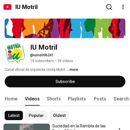
IU Motril
IU Motril
@iumotril6241
15 subscribers
•
39 videos
Canal oficial de Izquierda Unida Motril. 
...more
Subscribe
Home
Videos
Shorts
Playlists
Posts
Search
Latest
Popular
Oldest
Suciedad en la Rambla de las