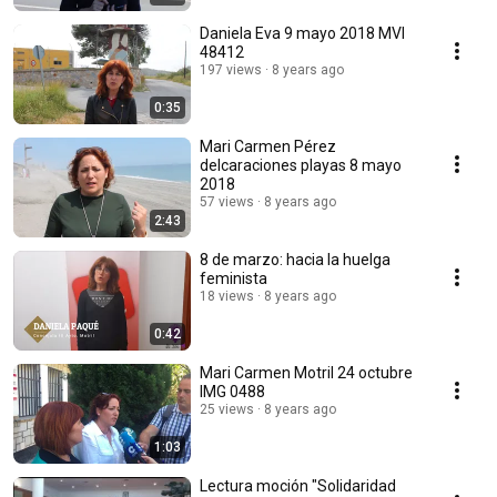
Daniela Eva 9 mayo 2018 MVI
48412
197 views
8 years ago
0:35
Mari Carmen Pérez
delcaraciones playas 8 mayo
2018
57 views
8 years ago
2:43
8 de marzo: hacia la huelga
feminista
18 views
8 years ago
0:42
Mari Carmen Motril 24 octubre
IMG 0488
25 views
8 years ago
1:03
Lectura moción "Solidaridad