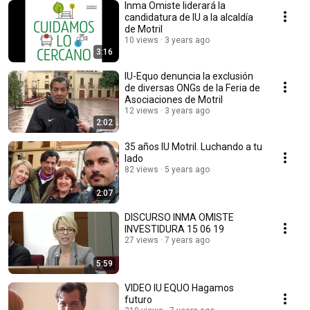
Inma Omiste liderará la
candidatura de IU a la alcaldía
de Motril
10 views
3 years ago
3:16
IU-Equo denuncia la exclusión
de diversas ONGs de la Feria de
Asociaciones de Motril
12 views
3 years ago
2:02
35 años IU Motril. Luchando a tu
lado
82 views
5 years ago
2:07
DISCURSO INMA OMISTE
INVESTIDURA 15 06 19
27 views
7 years ago
5:59
VIDEO IU EQUO Hagamos
futuro