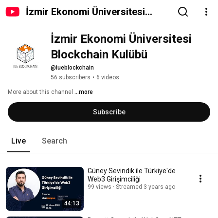
İzmir Ekonomi Üniversitesi
Blockchain Kulübü
İzmir Ekonomi Üniversitesi 
Blockchain Kulübü
@iueblockchain
56 subscribers
•
6 videos
More about this channel
...more
Subscribe
Live
Search
Güney Sevindik ile Türkiye'de
Web3 Girişimciliği
99 views
Streamed 3 years ago
44:13