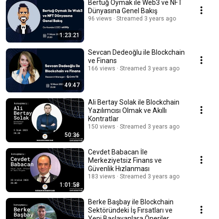
Bertuğ Oymak ile Web3 ve NFT
Dünyasına Genel Bakış
96 views
Streamed 3 years ago
1:23:21
Sevcan Dedeoğlu ile Blockchain
ve Finans
166 views
Streamed 3 years ago
49:47
Ali Bertay Solak ile Blockchain
Yazılımcısı Olmak ve Akıllı
Kontratlar
150 views
Streamed 3 years ago
50:36
Cevdet Babacan İle
Merkeziyetsiz Finans ve
Güvenlik Hızlanması
183 views
Streamed 3 years ago
1:01:58
Berke Başbay ile Blockchain
Sektöründeki İş Fırsatları ve
Yeni Başlayanlara Öneriler