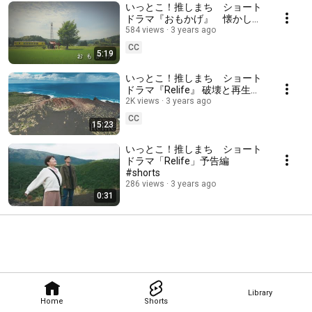
いっとこ！推しまち ショート
ドラマ『おもかげ』 懐かしさ
と癒しのレトロな町〜千葉県・
584 views
3 years ago
大多喜
CC
5:19
いっとこ！推しまち ショート
ドラマ『Relife』 破壊と再生を
くり返す三宅島
2K views
3 years ago
CC
15:23
いっとこ！推しまち ショート
ドラマ「Relife」予告編
#shorts
286 views
3 years ago
0:31
Library
Home
Shorts